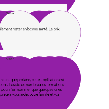
Génial!
acilement rester en bonne santé. Le prix
Aimer!
En tant que profane, cette application est
tions, il existe de nombreuses formations
ube, pour n'en nommer que quelques-unes.
ête à vous aider, votre famille et vos