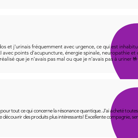
os et j'urinais fréquemment avec urgence, ce qui est inhabitue
I avec points d'acupuncture, énergie spinale, neuropathie et
i réalisé que je n'avais pas mal ou que je n'avais pas à uriner 
ur tout ce qui concerne la résonance quantique. J'ai acheté toutes le
 de découvrir des produits plus intéressants! Excellente compagnie, se