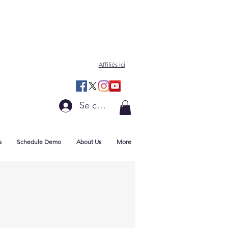
Affiliés ici
Se connecter
s
Schedule Demo
About Us
More