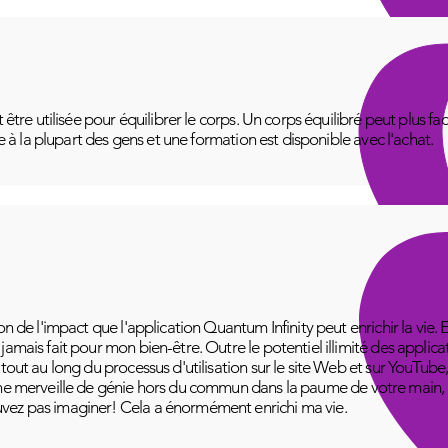
t être utilisée pour équilibrer le corps. Un corps équilibré peut plus f
le à la plupart des gens et une formation est disponible avec l'achat.
on de l'impact que l'application Quantum Infinity peut enrichir la vie. 
amais fait pour mon bien-être. Outre le potentiel illimité des applica
 tout au long du processus d'utilisation sur le site Web et sur YouT
ne merveille de génie hors du commun dans la paume de votre main, pr
vez pas imaginer! Cela a énormément enrichi ma vie.