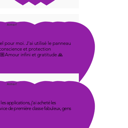
Aimer!
l pour moi. J'ai utilisé le panneau
 conscience et protection
🤟🏼Amour infini et gratitude 🙏
Aimer!
s applications, j'ai acheté les
rvice de première classe fabuleux, gens