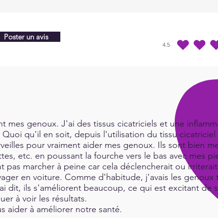
Nutri
Vital
is de
produ
Poster un avis
4.5
by cr
la note moyenne est 4
scien
In or
we wi
numb
Infini
 mes genoux. J'ai des tissus cicatriciels et une inflamma
below
Quoi qu'il en soit, depuis l'utilisation du tissu cicatric
:
htt
rveilles pour vraiment aider mes genoux. Ils sont bien me
es, etc. en poussant la fourche vers le bas avec mes pie
t pas marcher à peine car cela déclencherait ou irritera
ger en voiture. Comme d'habitude, j'avais les genoux tr
i dit, ils s'améliorent beaucoup, ce qui est excitant de 
uer à voir les résultats.
 aider à améliorer notre santé.