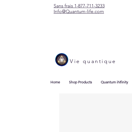
Sans frais 1-877-711-3233
Info@Quantum-life.com
Vie quantique
Home
Shop Products
Quantum iNfinity