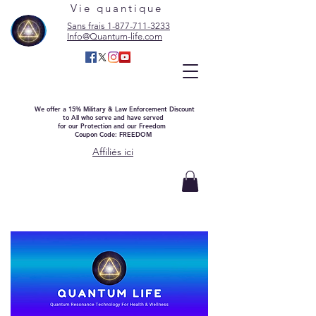
Vie quantique
Sans frais 1-877-711-3233
Info@Quantum-life.com
We offer a 15% Military & Law Enforcement Discount
to All who serve and have served
for our Protection and our Freedom
Coupon Code: FREEDOM
Affiliés ici