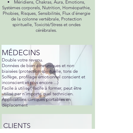
Méridiens, Chakras, Aura, Émotions,
Systèmes corporels, Nutrition, Homéopathie,
Phobies, Risques, Sensibilités, Flux d'énergie
de la colonne vertébrale, Protection
spirituelle, Toxicité/Stress et ondes
cérébrales.
MÉDECINS
Double votre revenu.
Données de bien-être uniques et non
biaisées (protection spirituelle, tons de
Solfège, profilage émotionnel conscient et
inconscient et plus encore ...)
Facile à utiliser, facile à former, peut être
utilisé par n'importe quel technicien.
Applications cliniques portables en
déplacement
CLIENTS
Un système de support parfait pour entre les