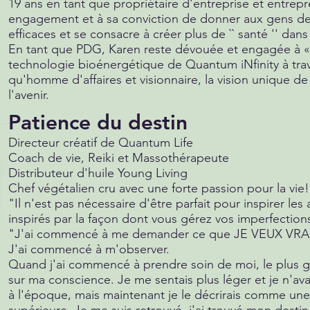
19 ans en tant que propriétaire d'entreprise et entrep
engagement et à sa conviction de donner aux gens des
efficaces et se consacre à créer plus de `` santé '' dan
En tant que PDG, Karen reste dévouée et engagée à «fa
technologie bioénergétique de Quantum iNfinity à trave
qu'homme d'affaires et visionnaire, la vision unique 
l'avenir.
Patience du destin
Directeur créatif de Quantum Life
Coach de vie, Reiki et Massothérapeute
Distributeur d'huile Young Living
Chef végétalien cru avec une forte passion pour la vie!
"Il n'est pas nécessaire d'être parfait pour inspirer les 
inspirés par la façon dont vous gérez vos imperfection
"J'ai commencé à me demander ce que JE VEUX VRAI
J'ai commencé à m'observer.
Quand j'ai commencé à prendre soin de moi, le plus g
sur ma conscience. Je me sentais plus léger et je n'ava
à l'époque, mais maintenant je le décrirais comme un
supérieure. Je me suis retrouvé, j'ai trouvé mon desti