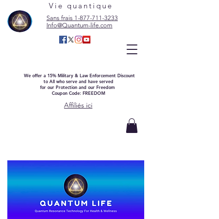
Vie quantique
Sans frais 1-877-711-3233
Info@Quantum-life.com
We offer a 15% Military & Law Enforcement Discount
to All who serve and have served
for our Protection and our Freedom
Coupon Code: FREEDOM
Affiliés ici