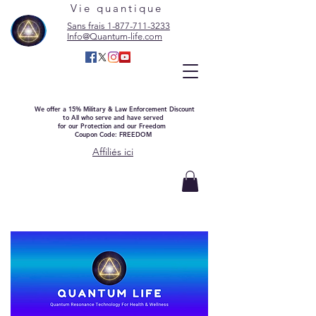
Vie quantique
Sans frais 1-877-711-3233
Info@Quantum-life.com
We offer a 15% Military & Law Enforcement Discount
to All who serve and have served
for our Protection and our Freedom
Coupon Code: FREEDOM
Affiliés ici