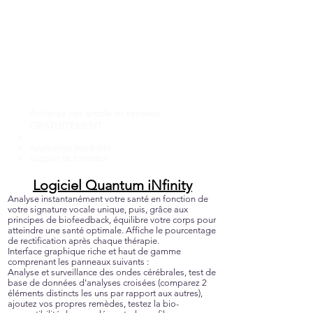
Achetez cet article et recevez
GRATUITEMENT
Paquet graphique 3D
Application Royal Rife
Support de formation
Logiciel Quantum iNfinity
Analyse instantanément votre santé en fonction de
votre signature vocale unique, puis, grâce aux
principes de biofeedback, équilibre votre corps pour
atteindre une santé optimale. Affiche le pourcentage
de rectification après chaque thérapie.
Interface graphique riche et haut de gamme
comprenant les panneaux suivants :
Analyse et surveillance des ondes cérébrales, test de
base de données d'analyses croisées (comparez 2
éléments distincts les uns par rapport aux autres),
ajoutez vos propres remèdes, testez la bio-