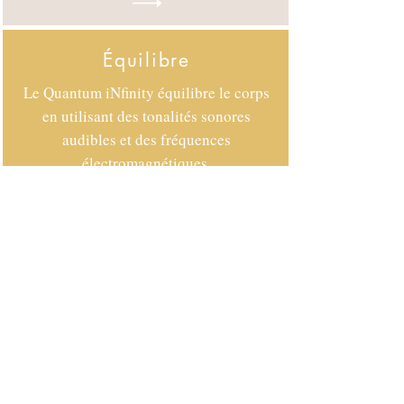
Équilibre
Le Quantum iNfinity équilibre le corps
en utilisant des tonalités sonores
audibles et des fréquences
électromagnétiques.
Comparer
Le Quantum iNfinity compare votre
analyse vocale à une base de données
de milliers de signatures énergétiques,
à la recherche de probabilités de
perturbation. Vous donne ensuite une
note globale sur le bon déroulement de