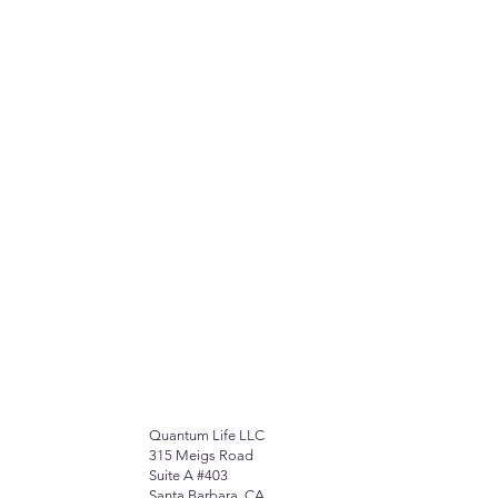
Quantum Life LLC
315 Meigs Road
Suite A #403
Santa Barbara, CA