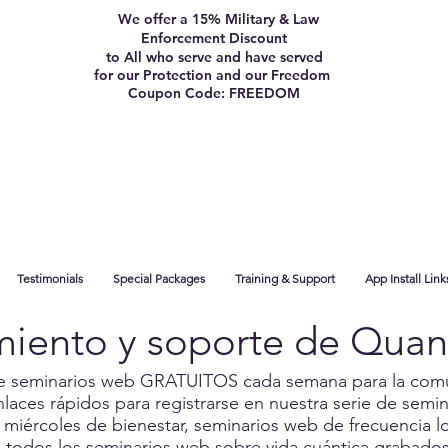
We offer a 15% Military & Law
Enforcement Discount
to All who serve and have served
for our Protection and our Freedom
Coupon Code: FREEDOM
Testimonials
Special Packages
Training & Support
App Install Link
iento y soporte de Quan
e seminarios web GRATUITOS cada semana para la com
laces rápidos para registrarse en nuestra serie de semi
 miércoles de bienestar, seminarios web de frecuencia lo
 todos los seminarios web sobre vida cuántica grabado