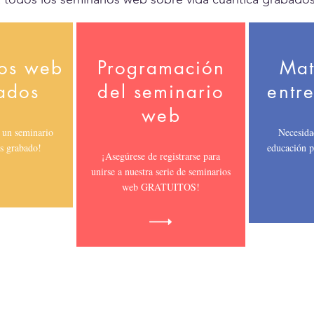
os web
Programación
Mat
ados
del seminario
entr
web
r un seminario
Necesida
s grabado!
educación p
¡Asegúrese de registrarse para
unirse a nuestra serie de seminarios
web GRATUITOS!