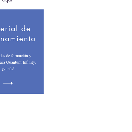
erial de
enamiento
des de formación y
ara Quantum Infinity,
¡y más!