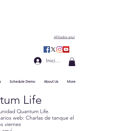
Afiliados aquí
Iniciar sesión
s
Schedule Demo
About Us
More
tum Life
unidad Quantum Life.
narios web: Charlas de tanque el
s viernes
s
aquí