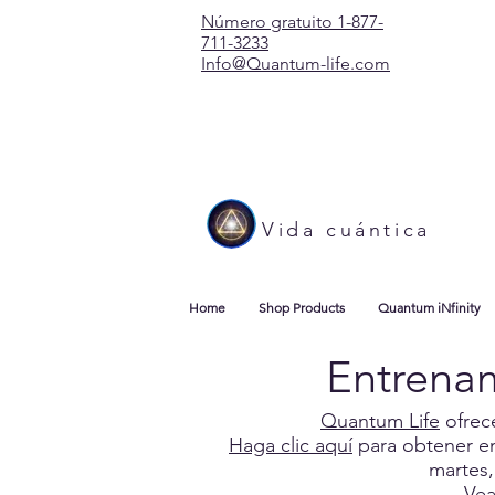
Número gratuito 1-877-
711-3233
Info@Quantum-life.com
Vida cuántica
Home
Shop Products
Quantum iNfinity
Entrenam
Quantum Life
ofrec
Haga clic aquí
para obtener en
martes,
Vea