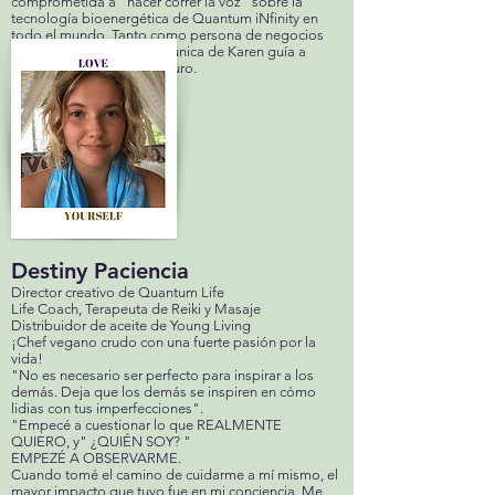
comprometida a "hacer correr la voz" sobre la
tecnología bioenergética de Quantum iNfinity en
todo el mundo. Tanto como persona de negocios
como visionaria, la visión única de Karen guía a
Quantum LIFE hacia el futuro.
Destiny Paciencia
Director creativo de Quantum Life
Life Coach, Terapeuta de Reiki y Masaje
Distribuidor de aceite de Young Living
¡Chef vegano crudo con una fuerte pasión por la
vida!
"No es necesario ser perfecto para inspirar a los
demás. Deja que los demás se inspiren en cómo
lidias con tus imperfecciones".
"Empecé a cuestionar lo que REALMENTE
QUIERO, y" ¿QUIÉN SOY? "
EMPEZÉ A OBSERVARME.
Cuando tomé el camino de cuidarme a mí mismo, el
mayor impacto que tuvo fue en mi conciencia. Me