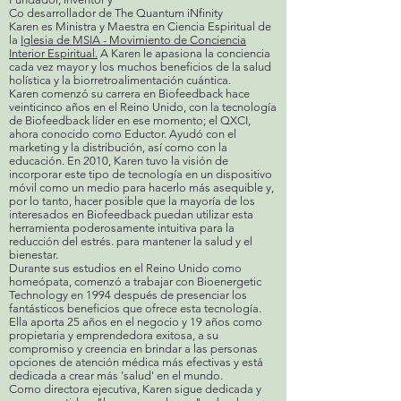
Co desarrollador de The Quantum iNfinity
Karen es Ministra y Maestra en Ciencia Espiritual de
la
Iglesia de MSIA - Movimiento de Conciencia
Interior Espiritual.
A Karen le apasiona la conciencia
cada vez mayor y los muchos beneficios de la salud
holística y la biorretroalimentación cuántica.
Karen comenzó su carrera en Biofeedback hace
veinticinco años en el Reino Unido, con la tecnología
de Biofeedback líder en ese momento; el QXCI,
ahora conocido como Eductor. Ayudó con el
marketing y la distribución, así como con la
educación. En 2010, Karen tuvo la visión de
incorporar este tipo de tecnología en un dispositivo
móvil como un medio para hacerlo más asequible y,
por lo tanto, hacer posible que la mayoría de los
interesados ​​en Biofeedback puedan utilizar esta
herramienta poderosamente intuitiva para la
reducción del estrés. para mantener la salud y el
bienestar.
Durante sus estudios en el Reino Unido como
homeópata, comenzó a trabajar con Bioenergetic
Technology en 1994 después de presenciar los
fantásticos beneficios que ofrece esta tecnología.
Ella aporta 25 años en el negocio y 19 años como
propietaria y emprendedora exitosa, a su
compromiso y creencia en brindar a las personas
opciones de atención médica más efectivas y está
dedicada a crear más 'salud' en el mundo.
Como directora ejecutiva, Karen sigue dedicada y