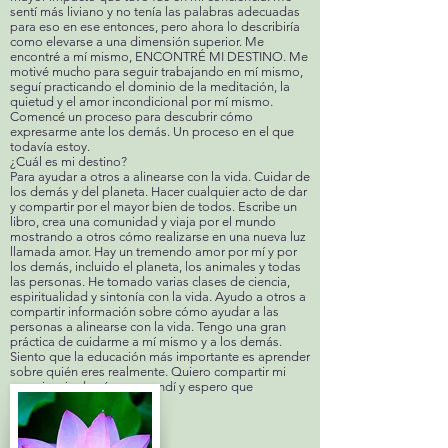
sentí más liviano y no tenía las palabras adecuadas
para eso en ese entonces, pero ahora lo describiría
como elevarse a una dimensión superior. Me
encontré a mí mismo, ENCONTRÉ MI DESTINO. Me
motivé mucho para seguir trabajando en mí mismo,
seguí practicando el dominio de la meditación, la
quietud y el amor incondicional por mí mismo.
Comencé un proceso para descubrir cómo
expresarme ante los demás. Un proceso en el que
todavía estoy.
¿Cuál es mi destino?
Para ayudar a otros a alinearse con la vida. Cuidar de
los demás y del planeta. Hacer cualquier acto de dar
y compartir por el mayor bien de todos. Escribe un
libro, crea una comunidad y viaja por el mundo
mostrando a otros cómo realizarse en una nueva luz
llamada amor. Hay un tremendo amor por mí y por
los demás, incluido el planeta, los animales y todas
las personas. He tomado varias clases de ciencia,
espiritualidad y sintonía con la vida. Ayudo a otros a
compartir información sobre cómo ayudar a las
personas a alinearse con la vida. Tengo una gran
práctica de cuidarme a mí mismo y a los demás.
Siento que la educación más importante es aprender
sobre quién eres realmente. Quiero compartir mi
experiencia de cómo aprendí y espero que
obtengas algo de ella :)