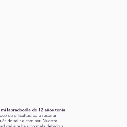
 mi labradoodle de 12 años tenía
co de dificultad para respirar
ués de salir a caminar. Nuestra
dad del aire ha sido mala debido a