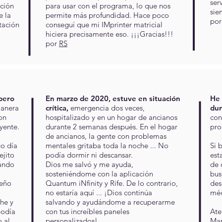
ser
ación
para usar con el programa, lo que nos
sie
e la
permite más profundidad. Hace poco
po
tación
conseguí que mi IMprinter matricial
hiciera precisamente eso. ¡¡¡Gracias!!!
por
RS
pero
En marzo de 2020, estuve en situación
He 
manera
crítica,
emergencia dos veces,
dur
on
hospitalizado y en un hogar de ancianos
con
yente.
durante 2 semanas después. En el hogar
pro
de ancianos, la gente con problemas
go día
mentales gritaba toda la noche ... No
Si 
ejito
podía dormir ni descansar.
est
uando
Dios me salvó y me ayuda,
de 
!
sosteniéndome con la aplicación
bus
ueño
Quantum iNfinity y Rife. De lo contrario,
des
o
no estaría aquí ... ¡Dios continúa
méd
he y
salvando y ayudándome a recuperarme
podía
con tus increíbles paneles
Ate
 al
personalizados!
Mar