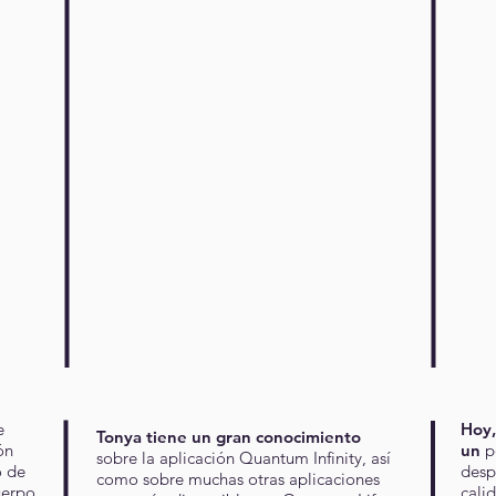
e
Hoy,
Tonya tiene un gran conocimiento
ón
un
po
sobre la aplicación Quantum Infinity, así
o de
desp
como sobre muchas otras aplicaciones
uerpo
cali