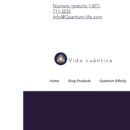
Número gratuito 1-877-
711-3233
Info@Quantum-life.com
Vida cuántica
Home
Shop Products
Quantum iNfinity