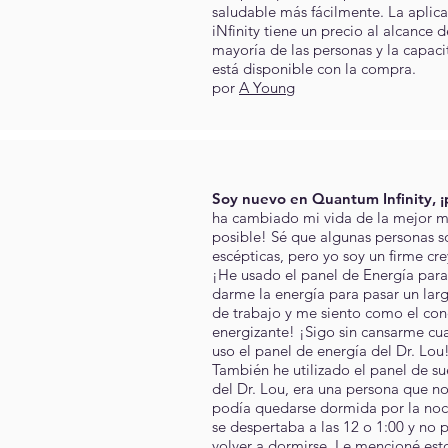
saludable más fácilmente. La aplic
iNfinity tiene un precio al alcance d
mayoría de las personas y la capaci
está disponible con la compra.
por
A Young
Soy nuevo en Quantum Infinity, ¡
ha cambiado mi vida de la mejor 
posible! Sé que algunas personas s
escépticas, pero yo soy un firme cre
¡He usado el panel de Energía para
darme la energía para pasar un lar
de trabajo y me siento como el con
energizante! ¡Sigo sin cansarme c
uso el panel de energía del Dr. Lou
También he utilizado el panel de s
del Dr. Lou, era una persona que n
podía quedarse dormida por la noc
se despertaba a las 12 o 1:00 y no 
volver a dormirse. Le mencioné esto