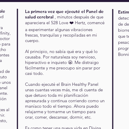
ble
La primera vez que ejecuté el Panel de
Estim
ad
salud cerebral
, minutos después de que
detec
a
apareciera el 528 Love ❤️ Hertz, comencé
de de
ra
a experimentar algunas vibraciones
biorr
inity,
frescas, tranquilas y recopiladas en mi
que t
octor
cuerpo.
pesad
o para
progr
ucho
Al principio, no sabía qué era y qué lo
Bonn
entes
causaba. Por naturaleza soy nervioso,
ra
hiperactivo e inquieto 😬. Me distraigo
fácilmente y me preocupo sin parar por
ad de
casi todo.
cuto
e unos
Cuando ejecuté el Brain Healthy Panel
panel
unas cuantas veces más, me di cuenta de
ente.
que detuvo toda mi planificación
ción
apresurada y continua corriendo como un
maníaco todo el tiempo. Ahora puedo
es al
relajarme y tomarme un tiempo para
ir.
orar, comer, descansar, dormir, etc.
sto,
Es como tener una nueva vida en Divina