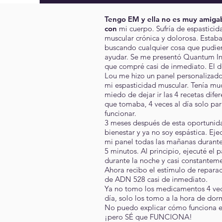
Tengo EM y ella no es muy amiga
con
mi cuerpo. Sufría de espasticid
muscular crónica y dolorosa. Estab
buscando cualquier cosa que pudie
ayudar. Se me presentó Quantum Inf
que compré casi de inmediato. El d
Lou me hizo un panel personalizad
mi espasticidad muscular. Tenía m
miedo de dejar ir las 4 recetas difer
que tomaba, 4 veces al día solo pa
funcionar.
3 meses después de esta oportunid
bienestar y ya no soy espástica. Eje
mi panel todas las mañanas durant
5 minutos. Al principio, ejecuté el 
durante la noche y casi constantem
Ahora recibo el estímulo de repara
de ADN 528 casi de inmediato.
Ya no tomo los medicamentos 4 vec
día, solo los tomo a la hora de dorm
No puedo explicar cómo funciona e
¡pero SÉ que FUNCIONA!