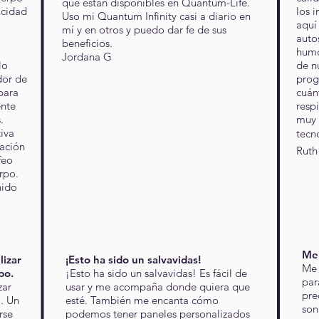
que están disponibles en Quantum-Life.
acidad
los 
Uso mi Quantum Infinity casi a diario en
aquí
mí y en otros y puedo dar fe de sus
auto
beneficios.
humo
Jordana G
lo
de n
dor de
prog
para
cuán
ente
resp
.
muy 
tiva
tecn
ación
Ruth
feo
rpo.
nido
Me 
lizar
¡Esto ha sido un salvavidas!
Me 
po.
¡Esto ha sido un salvavidas! Es fácil de
par
zar
usar y me acompaña donde quiera que
pre
o. Un
esté. También me encanta cómo
son
rse
podemos tener paneles personalizados