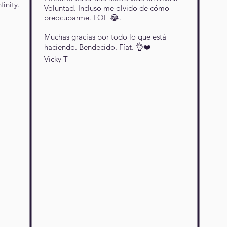
inity.
Voluntad. Incluso me olvido de cómo
preocuparme. LOL 😂.
Muchas gracias por todo lo que está
haciendo. Bendecido. Fíat. 👌❤️
Vicky T