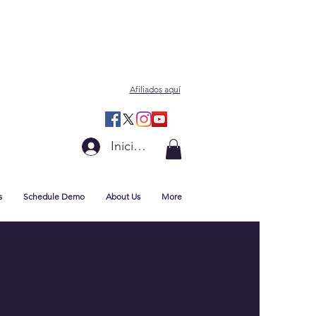
Afiliados aquí
Iniciar sesión
s
Schedule Demo
About Us
More