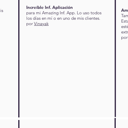
Increíble Inf. Aplicación
Amo
is
para mi Amazing Inf. App. Lo uso todos
Tam
los días en mí o en uno de mis clientes.
Est
por
Vinayak
est
ext
po