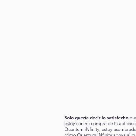
Solo quería decir lo satisfecho
qu
estoy con mi compra de la aplicaci
Quantum iNfinity, estoy asombrad
cómo Quantum iNfinity apoya al c