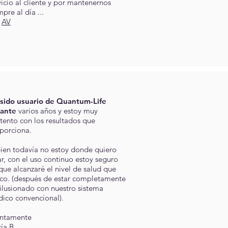
vicio al cliente y por mantenernos
mpre al día ...
r
AV
sido usuario de Quantum-Life
ante
varios años y estoy muy
tento con los resultados que
porciona.
bien todavía no estoy donde quiero
ar, con el uso continuo estoy seguro
que alcanzaré el nivel de salud que
co. (después de estar completamente
ilusionado con nuestro sistema
ico convencional).
ntamente
ía B