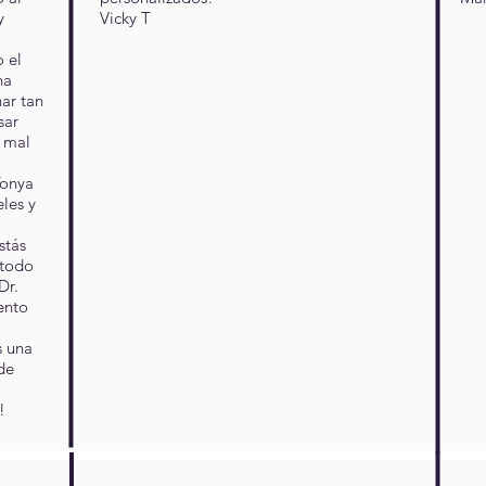
y
Vicky T
 el
na
nar tan
sar
n mal
Tonya
les y
stás
 todo
Dr.
ento
s una
de
!