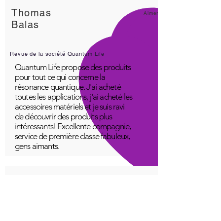
Thomas
Aimer!
Balas
Revue de la société Quantum Life
Quantum Life propose des produits
pour tout ce qui concerne la
résonance quantique. J'ai acheté
toutes les applications, j'ai acheté les
accessoires matériels et je suis ravi
de découvrir des produits plus
intéressants! Excellente compagnie,
service de première classe fabuleux,
gens aimants.
Un jeune
Génial!
Application Quantum Infinity