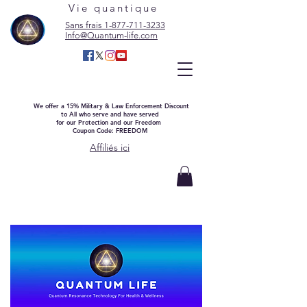
Vie quantique
Sans frais 1-877-711-3233
Info@Quantum-life.com
We offer a 15% Military & Law Enforcement Discount
to All who serve and have served
for our Protection and our Freedom
Coupon Code: FREEDOM
Affiliés ici