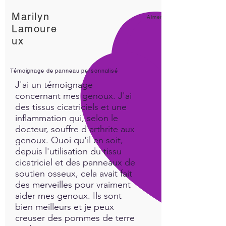
Results…..
Marilyn
Deeper levels of sleep
Aimer!
Lamoure
Balanced brainwaves
ux
Decreased anxiety
Mental clarity
Calmer state of being
Témoignage de panneau personnalisé
Package includes:
J'ai un témoignage
1 room (8 2-inch Gold
concernant mes genoux. J'ai
Holograms), 1 bed frame (4 1-
des tissus cicatriciels et une
inch Gold Holograms).
inflammation qui, selon le
Placement explained within
docteur, souffre d'arthrite aux
genoux. Quoi qu'il en soit,
the descriptive diagram.
depuis l'utilisation du tissu
FREE SHIPPING ON ALL US
cicatriciel et des panneaux de
ORDERS
soutien osseux, cela avait fait
des merveilles pour vraiment
aider mes genoux. Ils sont
bien meilleurs et je peux
creuser des pommes de terre