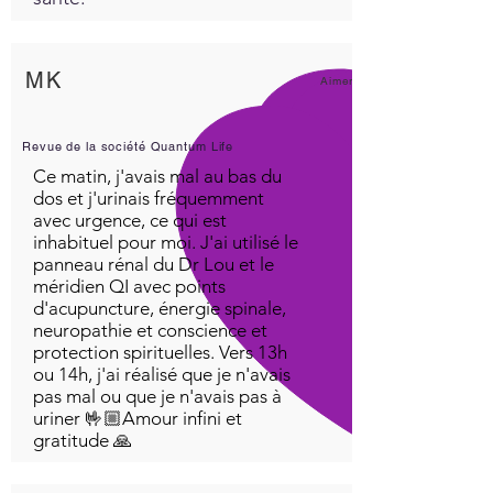
MK
Aimer!
Revue de la société Quantum Life
Ce matin, j'avais mal au bas du
dos et j'urinais fréquemment
avec urgence, ce qui est
inhabituel pour moi. J'ai utilisé le
panneau rénal du Dr Lou et le
méridien QI avec points
d'acupuncture, énergie spinale,
neuropathie et conscience et
protection spirituelles. Vers 13h
ou 14h, j'ai réalisé que je n'avais
pas mal ou que je n'avais pas à
uriner 🤟🏼Amour infini et
gratitude 🙏