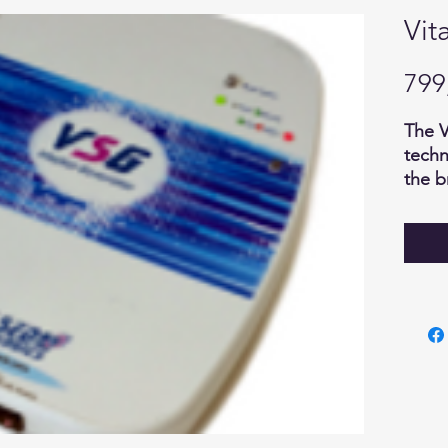
Vit
799
The
techn
the b
and p
harmf
toxin
warra
Here 
Holma
Resea
Gener
http:
om/w
conte