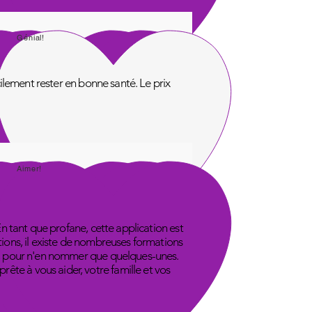
Génial!
acilement rester en bonne santé. Le prix
Aimer!
En tant que profane, cette application est
tions, il existe de nombreuses formations
ube, pour n'en nommer que quelques-unes.
ête à vous aider, votre famille et vos