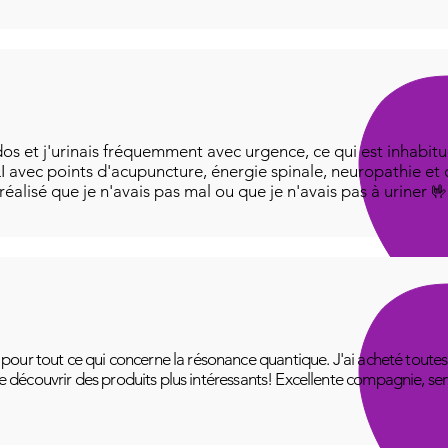
os et j'urinais fréquemment avec urgence, ce qui est inhabitue
I avec points d'acupuncture, énergie spinale, neuropathie et
i réalisé que je n'avais pas mal ou que je n'avais pas à uriner 
ur tout ce qui concerne la résonance quantique. J'ai acheté toutes le
 de découvrir des produits plus intéressants! Excellente compagnie, se