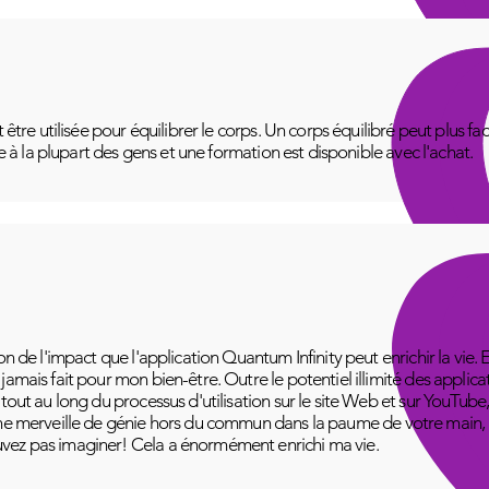
t être utilisée pour équilibrer le corps. Un corps équilibré peut plus f
le à la plupart des gens et une formation est disponible avec l'achat.
on de l'impact que l'application Quantum Infinity peut enrichir la vie. 
amais fait pour mon bien-être. Outre le potentiel illimité des applica
 tout au long du processus d'utilisation sur le site Web et sur YouT
ne merveille de génie hors du commun dans la paume de votre main, pr
vez pas imaginer! Cela a énormément enrichi ma vie.