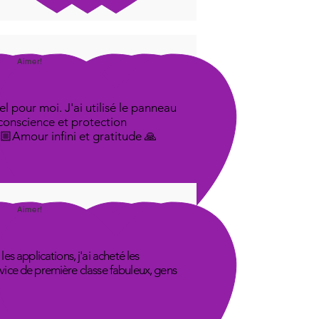
Aimer!
l pour moi. J'ai utilisé le panneau
 conscience et protection
🤟🏼Amour infini et gratitude 🙏
Aimer!
s applications, j'ai acheté les
rvice de première classe fabuleux, gens