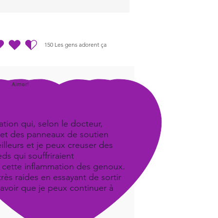
-Surviving-in-Todays-Toxic-
ro-Polluted-Environment-
an-Dorneanu-Drake-
016.pdf
150
Les gens adorent ça
.5 sur 5, d'après 150 votes, Les gens adorent ça
Aimer!
tion qui, selon le docteur,
iel et des panneaux de soutien
illeurs et je peux creuser des
ds qui souffriraient
it cette inflammation des genoux.
ès raides en essayant de sortir
savoir que je peux continuer à