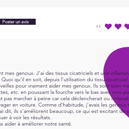
nding
Elect
Holm
Poster un avis
July2
4.5
la note moyenne est 4
 mes genoux. J'ai des tissus cicatriciels et une inflamma
Quoi qu'il en soit, depuis l'utilisation du tissu cicatric
rveilles pour vraiment aider mes genoux. Ils sont bien me
es, etc. en poussant la fourche vers le bas avec mes pie
t pas marcher à peine car cela déclencherait ou irritera
ger en voiture. Comme d'habitude, j'avais les genoux tr
i dit, ils s'améliorent beaucoup, ce qui est excitant de 
uer à voir les résultats.
 aider à améliorer notre santé.