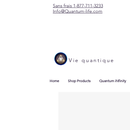
Sans frais 1-877-711-3233
Info@Quantum-life.com
Vie quantique
Home
Shop Products
Quantum iNfinity