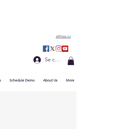
Affiliés ici
Se connecter
s
Schedule Demo
About Us
More