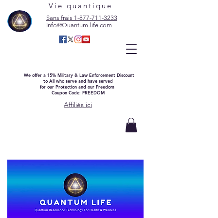
Vie quantique
Sans frais 1-877-711-3233
Info@Quantum-life.com
We offer a 15% Military & Law Enforcement Discount
to All who serve and have served
for our Protection and our Freedom
Coupon Code: FREEDOM
Affiliés ici