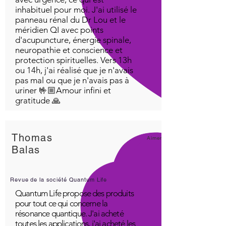
inhabituel pour moi. J'ai utilisé le
panneau rénal du Dr Lou et le
méridien QI avec points
d'acupuncture, énergie spinale,
neuropathie et conscience et
protection spirituelles. Vers 13h
ou 14h, j'ai réalisé que je n'avais
pas mal ou que je n'avais pas à
uriner 🤟🏼Amour infini et
gratitude 🙏
Thomas
Aimer!
Balas
Revue de la société Quantum Life
Quantum Life propose des produits
pour tout ce qui concerne la
résonance quantique. J'ai acheté
toutes les applications, j'ai acheté les