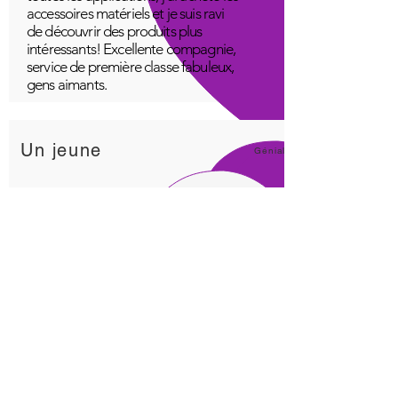
accessoires matériels et je suis ravi
de découvrir des produits plus
intéressants! Excellente compagnie,
service de première classe fabuleux,
gens aimants.
Un jeune
Génial!
Application Quantum Infinity
L'application iNfinity peut facilement
être utilisée pour équilibrer le corps.
Un corps équilibré peut plus
facilement rester en bonne santé. Le
prix de l'application iNfinity est
accessible à la plupart des gens et
une formation est disponible avec
l'achat.