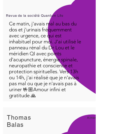
Revue de la société Quantum Life
Ce matin, j'avais mal au bas du
dos et j'urinais fréquemment
avec urgence, ce qui est
inhabituel pour moi. J'ai utilisé le
panneau rénal du Dr Lou et le
méridien QI avec points
d'acupuncture, énergie spinale,
neuropathie et conscience et
protection spirituelles. Vers 13h
ou 14h, j'ai réalisé que je n'avais
pas mal ou que je n'avais pas à
uriner 🤟🏼Amour infini et
gratitude 🙏
Thomas
Aimer!
Balas