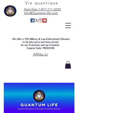
Vie quantique
Sans frais 1-877-711-3233
Info@Quantum-life.com
We offer a 15% Military & Law Enforcement Discount
to All who serve and have served
for our Protection and our Freedom
Coupon Code: FREEDOM
Affiliés ici