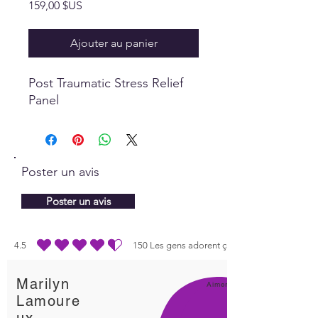
Prix
159,00 $US
Ajouter au panier
Post Traumatic Stress Relief
Panel
Poster un avis
Poster un avis
4.5
150
Les gens adorent ça
la note moyenne est 4.5 sur 5, d'après 150 votes, Les gens adorent ça
Marilyn
Aimer!
Lamoure
ux