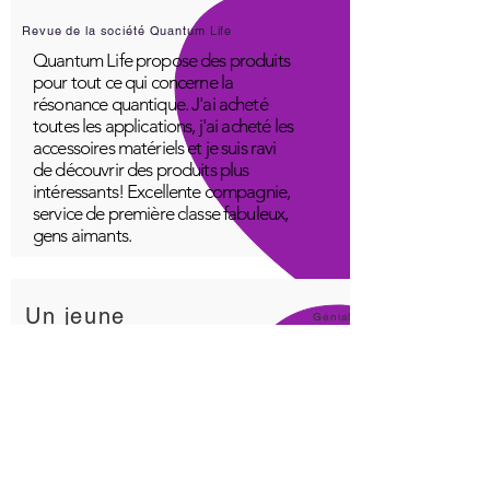
Revue de la société Quantum Life
Quantum Life propose des produits
pour tout ce qui concerne la
résonance quantique. J'ai acheté
toutes les applications, j'ai acheté les
accessoires matériels et je suis ravi
de découvrir des produits plus
intéressants! Excellente compagnie,
service de première classe fabuleux,
gens aimants.
Un jeune
Génial!
Application Quantum Infinity
L'application iNfinity peut facilement
être utilisée pour équilibrer le corps.
Un corps équilibré peut plus
facilement rester en bonne santé. Le