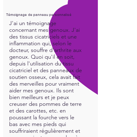
Infinity while settling in for the
night. You will begin to results
Témoignage de panneau personnalisé
immediately.
J'ai un témoignage
concernant mes genoux. J'ai
Healthy Sleep Tips
des tissus cicatriciels et une
inflammation qui, selon le
1. Set your Biological Clock -
docteur, souffre d'arthrite aux
genoux. Quoi qu'il en soit,
Stick to a sleep schedule of
depuis l'utilisation du tissu
the same bedtime and wake
cicatriciel et des panneaux de
up times,even on weekends.
soutien osseux, cela avait fait
2. Maintain same Sleep
des merveilles pour vraiment
Rituals- Practice a relaxing
aider mes genoux. Ils sont
routine activity such as a
bien meilleurs et je peux
warm epsom salt bath with a
creuser des pommes de terre
calming essential oil or read a
et des carottes, etc. en
book.
poussant la fourche vers le
3. Create a relaxing, sleep
bas avec mes pieds qui
promoting bedroom with a
souffriraient régulièrement et