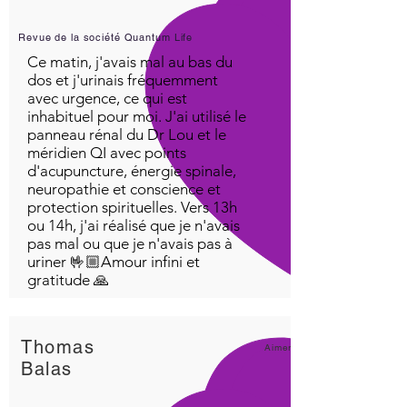
8. Remove all electrical
devices such as clocks, radios
Revue de la société Quantum Life
and plugged in cell phones
Ce matin, j'avais mal au bas du
to eliminate any
dos et j'urinais fréquemment
electromagnetic fields that
avec urgence, ce qui est
inhabituel pour moi. J'ai utilisé le
would affect your sleep.
panneau rénal du Dr Lou et le
9. Limit screen time with
méridien QI avec points
electronics 2 hours before
d'acupuncture, énergie spinale,
you go to bed. The light that
neuropathie et conscience et
emanates from a screen from
protection spirituelles. Vers 13h
ou 14h, j'ai réalisé que je n'avais
these devices is known to
pas mal ou que je n'avais pas à
activate the brain.
uriner 🤟🏼Amour infini et
10. Avoid caffeine, alcohol,
gratitude 🙏
cigarettes,and heavy meals
especially the spicy ones in
the evening, since these
Thomas
Aimer!
meals could cause heartburn.
Balas
11. Eat a high protein light
snack 45 minutes before bed