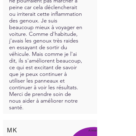
ne pourraient pas marcher à
comfortable bed and soft
peine car cela déclencherait
pillows.
ou irriterait cette inflammation
4. Sleep in a cool bedroom
des genoux. Je suis
between 60-67 degrees.
beaucoup mieux à voyager en
5. Sleep in a darkened room
voiture. Comme d'habitude,
with black out curtains or eye
j'avais les genoux très raides
shades.
en essayant de sortir du
6. Sleep in a quiet room that
véhicule. Mais comme je l'ai
is free of noise that can
dit, ils s'améliorent beaucoup,
disturb sleep. Noise
ce qui est excitant de savoir
machines can help cover up
que je peux continuer à
utiliser les panneaux et
unwanted sounds like
continuer à voir les résultats.
snoring.
Merci de prendre soin de
7. Prayer- To remind
nous aider à améliorer notre
ourselves how much God
santé.
loves us and to remember he
wants us to share our
concerns and worries with
MK
him for He cares so much!<3
Aimer!