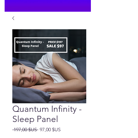
Quantum Infinity -
Sleep Panel
Prix
Prix
 197,00 $US 
97,00 $US
original
promotionnel