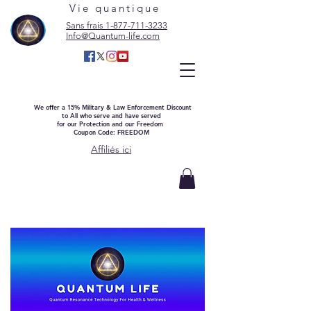
Vie quantique
Sans frais 1-877-711-3233
Info@Quantum-life.com
We offer a 15% Military & Law Enforcement Discount
to All who serve and have served
for our Protection and our Freedom
Coupon Code: FREEDOM
Affiliés ici