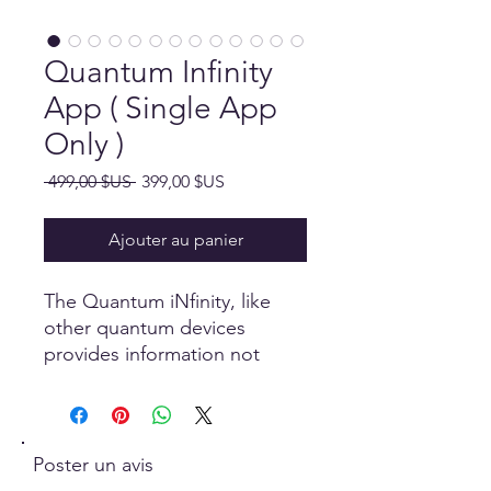
Quantum Infinity
App ( Single App
Only )
Prix
Prix
 499,00 $US 
399,00 $US
original
promotionnel
Ajouter au panier
The Quantum iNfinity, like
other quantum devices
provides information not
readily accessible with other
modalities. It should
complement your existing
expertise while offering
Poster un avis
different "snippets of