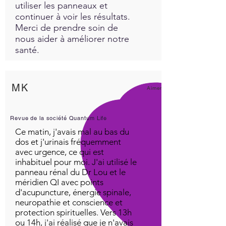
utiliser les panneaux et
continuer à voir les résultats.
Merci de prendre soin de
nous aider à améliorer notre
santé.
MK
Aimer!
Revue de la société Quantum Life
Ce matin, j'avais mal au bas du
dos et j'urinais fréquemment
avec urgence, ce qui est
inhabituel pour moi. J'ai utilisé le
panneau rénal du Dr Lou et le
méridien QI avec points
d'acupuncture, énergie spinale,
neuropathie et conscience et
protection spirituelles. Vers 13h
ou 14h, j'ai réalisé que je n'avais