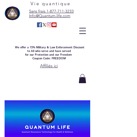
Vie quantique
Sans frais 1-877-711-3233
Info@Quantum-life.com
We offer a 15% Military & Law Enforcement Discount
to All who serve and have served
for our Protection and our Freedom
Coupon Code: FREEDOM
Affiliés ici