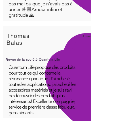
pas mal ou que je n'avais pas à
uriner 🤟🏼Amour infini et
gratitude 🙏
Thomas
Aimer!
Balas
Revue de la société Quantum Life
Quantum Life propose des produits
pour tout ce qui concerne la
résonance quantique. J'ai acheté
toutes les applications, j'ai acheté les
accessoires matériels et je suis ravi
de découvrir des produits plus
intéressants! Excellente compagnie,
service de première classe fabuleux,
gens aimants.