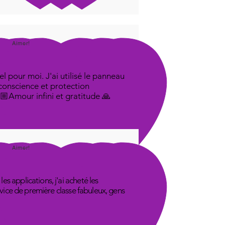
Aimer!
l pour moi. J'ai utilisé le panneau
 conscience et protection
🤟🏼Amour infini et gratitude 🙏
Aimer!
s applications, j'ai acheté les
rvice de première classe fabuleux, gens