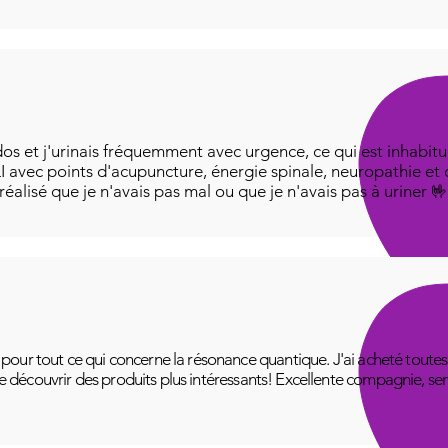
os et j'urinais fréquemment avec urgence, ce qui est inhabitue
I avec points d'acupuncture, énergie spinale, neuropathie et
i réalisé que je n'avais pas mal ou que je n'avais pas à uriner 
ur tout ce qui concerne la résonance quantique. J'ai acheté toutes le
 de découvrir des produits plus intéressants! Excellente compagnie, se