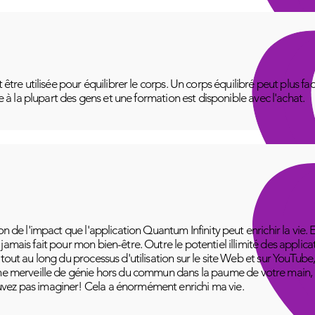
t être utilisée pour équilibrer le corps. Un corps équilibré peut plus f
le à la plupart des gens et une formation est disponible avec l'achat.
on de l'impact que l'application Quantum Infinity peut enrichir la vie. 
amais fait pour mon bien-être. Outre le potentiel illimité des applica
 tout au long du processus d'utilisation sur le site Web et sur YouT
ne merveille de génie hors du commun dans la paume de votre main, pr
vez pas imaginer! Cela a énormément enrichi ma vie.