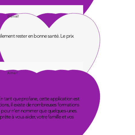
Génial!
acilement rester en bonne santé. Le prix
Aimer!
En tant que profane, cette application est
tions, il existe de nombreuses formations
ube, pour n'en nommer que quelques-unes.
ête à vous aider, votre famille et vos