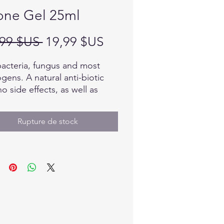
ne Gel 25ml
Prix
Prix
,99 $US 
19,99 $US
original
promotionnel
 bacteria, fungus and most
gens. A natural anti-biotic
no side effects, as well as
lates the healing
ss. 100% Natural and
Rupture de stock
nic. Ozone has been used
wide for over 125 years
ally.
: 25 ML