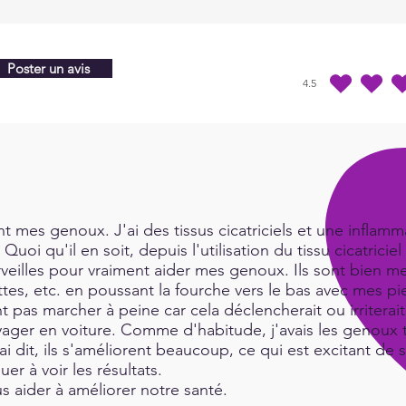
Poster un avis
4.5
la note moyenne est 4
 mes genoux. J'ai des tissus cicatriciels et une inflamma
Quoi qu'il en soit, depuis l'utilisation du tissu cicatric
rveilles pour vraiment aider mes genoux. Ils sont bien me
es, etc. en poussant la fourche vers le bas avec mes pie
t pas marcher à peine car cela déclencherait ou irritera
ger en voiture. Comme d'habitude, j'avais les genoux tr
i dit, ils s'améliorent beaucoup, ce qui est excitant de 
uer à voir les résultats.
 aider à améliorer notre santé.