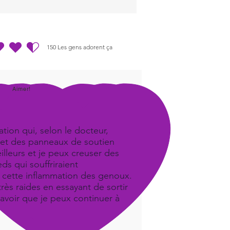
150
Les gens adorent ça
.5 sur 5, d'après 150 votes, Les gens adorent ça
Aimer!
tion qui, selon le docteur,
iel et des panneaux de soutien
illeurs et je peux creuser des
ds qui souffriraient
it cette inflammation des genoux.
ès raides en essayant de sortir
savoir que je peux continuer à