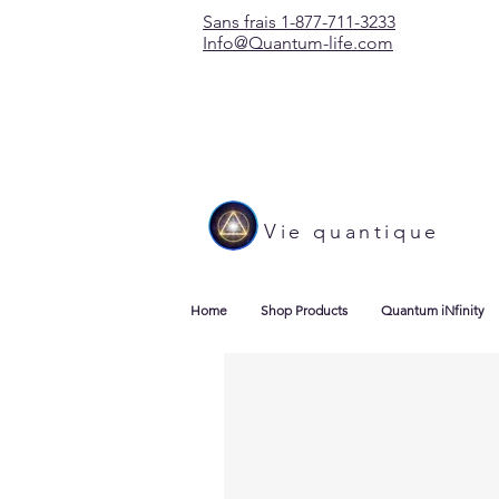
Sans frais 1-877-711-3233
Info@Quantum-life.com
Vie quantique
Home
Shop Products
Quantum iNfinity