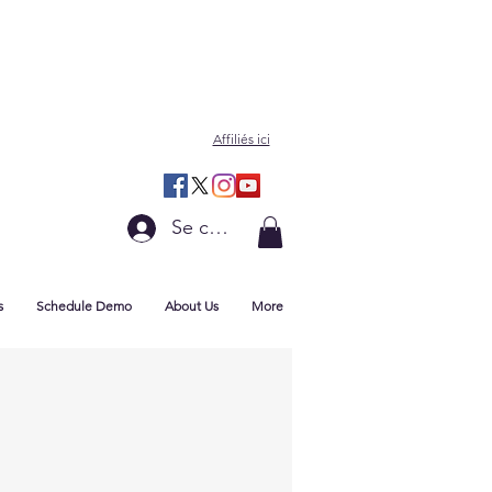
Affiliés ici
Se connecter
s
Schedule Demo
About Us
More