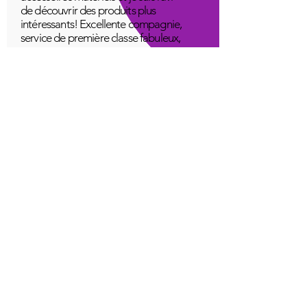
de découvrir des produits plus
intéressants! Excellente compagnie,
service de première classe fabuleux,
gens aimants.
Un jeune
Génial!
Application Quantum Infinity
L'application iNfinity peut facilement
être utilisée pour équilibrer le corps.
Un corps équilibré peut plus
facilement rester en bonne santé. Le
prix de l'application iNfinity est
accessible à la plupart des gens et
une formation est disponible avec
l'achat.