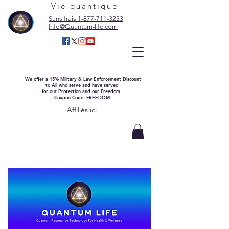
Vie quantique
Sans frais 1-877-711-3233
Info@Quantum-life.com
We offer a 15% Military & Law Enforcement Discount
to All who serve and have served
for our Protection and our Freedom
Coupon Code: FREEDOM
Affiliés ici