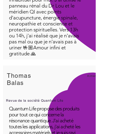
panneau rénal du Dr Lou et le
méridien QI avec points
d'acupuncture, énergie spinale,
neuropathie et conscience et
protection spirituelles. Vers 13h
ou 14h, j'ai réalisé que je n'avais
pas mal ou que je n'avais pas à
uriner 🤟🏼Amour infini et
gratitude 🙏
Thomas
Aimer!
Balas
Revue de la société Quantum Life
Quantum Life propose des produits
pour tout ce qui concerne la
résonance quantique. J'ai acheté
toutes les applications, j'ai acheté les
accessoires matériels et je suis ravi