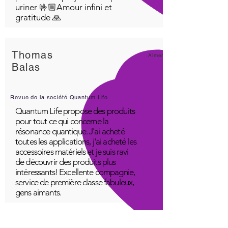
uriner 🤟🏼Amour infini et
gratitude 🙏
Thomas
Aimer!
Balas
Revue de la société Quantum Life
Quantum Life propose des produits
pour tout ce qui concerne la
résonance quantique. J'ai acheté
toutes les applications, j'ai acheté les
accessoires matériels et je suis ravi
de découvrir des produits plus
intéressants! Excellente compagnie,
service de première classe fabuleux,
gens aimants.