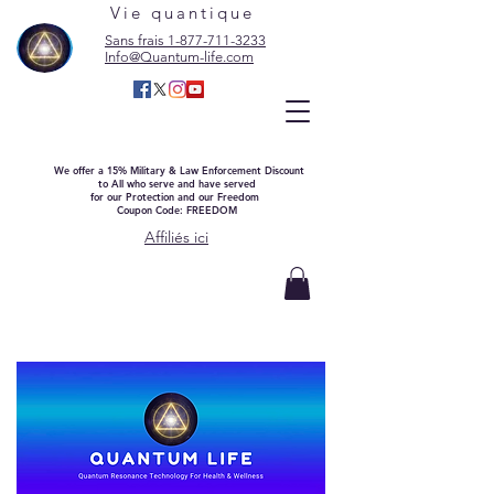
Vie quantique
Sans frais 1-877-711-3233
Info@Quantum-life.com
We offer a 15% Military & Law Enforcement Discount
to All who serve and have served
for our Protection and our Freedom
Coupon Code: FREEDOM
Affiliés ici