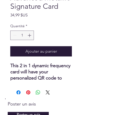
Signature Card
Prix
34,99 $US
Quantité
*
Ajouter au panier
This 2 in 1 dynamic frequency
card will have your
personalized QR code to
digitally share with others as
well as create a protective
shield created from a
proprietary blend
Poster un avis
of enhancing, harmonizing
energetic
Poster un avis