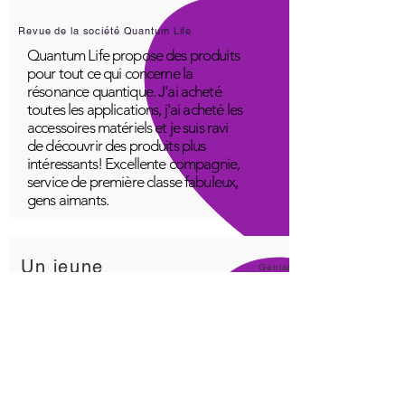
Revue de la société Quantum Life
Quantum Life propose des produits
pour tout ce qui concerne la
résonance quantique. J'ai acheté
toutes les applications, j'ai acheté les
accessoires matériels et je suis ravi
de découvrir des produits plus
intéressants! Excellente compagnie,
service de première classe fabuleux,
gens aimants.
Un jeune
Génial!
Application Quantum Infinity
L'application iNfinity peut facilement
être utilisée pour équilibrer le corps.
Un corps équilibré peut plus
facilement rester en bonne santé. Le