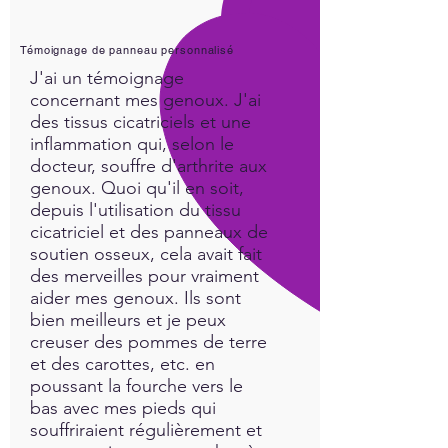
process of self healing. Our
innate intelligence recognizes
Témoignage de panneau personnalisé
what is natural and what is
J'ai un témoignage
synthetic!
concernant mes genoux. J'ai
des tissus cicatriciels et une
inflammation qui, selon le
docteur, souffre d'arthrite aux
genoux. Quoi qu'il en soit,
depuis l'utilisation du tissu
cicatriciel et des panneaux de
soutien osseux, cela avait fait
des merveilles pour vraiment
aider mes genoux. Ils sont
bien meilleurs et je peux
creuser des pommes de terre
et des carottes, etc. en
poussant la fourche vers le
bas avec mes pieds qui
souffriraient régulièrement et