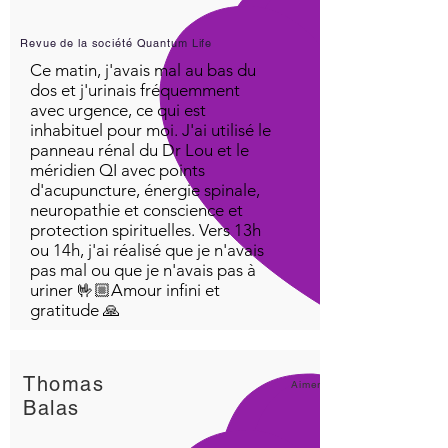
Revue de la société Quantum Life
Ce matin, j'avais mal au bas du
dos et j'urinais fréquemment
avec urgence, ce qui est
inhabituel pour moi. J'ai utilisé le
panneau rénal du Dr Lou et le
méridien QI avec points
d'acupuncture, énergie spinale,
neuropathie et conscience et
protection spirituelles. Vers 13h
ou 14h, j'ai réalisé que je n'avais
pas mal ou que je n'avais pas à
uriner 🤟🏼Amour infini et
gratitude 🙏
Thomas
Aimer!
Balas