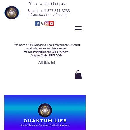
Vie quantique
Sans frais 1-877-711-3233
Info@Quantum-life.com
We offer a 15% Military & Law Enforcement Discount
to All who serve and have served
for our Protection and our Freedom
Coupon Code: FREEDOM
Affiliés ici