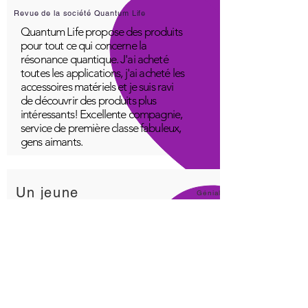
Revue de la société Quantum Life
Quantum Life propose des produits
pour tout ce qui concerne la
résonance quantique. J'ai acheté
toutes les applications, j'ai acheté les
accessoires matériels et je suis ravi
de découvrir des produits plus
intéressants! Excellente compagnie,
service de première classe fabuleux,
gens aimants.
Un jeune
Génial!
Application Quantum Infinity
L'application iNfinity peut facilement
être utilisée pour équilibrer le corps.
Un corps équilibré peut plus
facilement rester en bonne santé. Le
prix de l'application iNfinity est