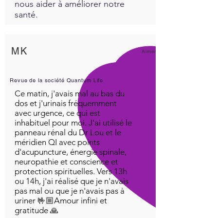
nous aider à améliorer notre
santé.
MK
Aimer!
Revue de la société Quantum Life
Ce matin, j'avais mal au bas du
dos et j'urinais fréquemment
avec urgence, ce qui est
inhabituel pour moi. J'ai utilisé le
panneau rénal du Dr Lou et le
méridien QI avec points
d'acupuncture, énergie spinale,
neuropathie et conscience et
protection spirituelles. Vers 13h
ou 14h, j'ai réalisé que je n'avais
pas mal ou que je n'avais pas à
uriner 🤟🏼Amour infini et
gratitude 🙏