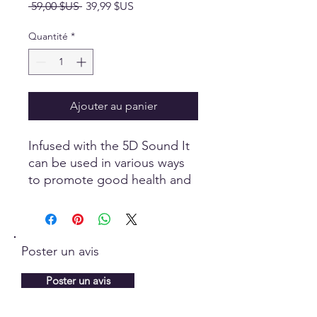
Prix
Prix
 59,00 $US 
39,99 $US
original
promotionnel
Quantité
*
Ajouter au panier
Infused with the 5D Sound It
can be used in various ways
to promote good health and
beauty using natural energy
that the body needs to stay
balanced, delivering more
vibrant or radiant energy,
Poster un avis
clearing and eliminating of
toxins from the body and
Poster un avis
skin. Sprinkle the clay powder
into your bath and feel your