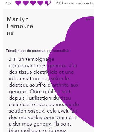
4.5
150
Les gens adorent ça
la note moyenne est 4.5 sur 5, d'après 150 votes, Les gens adorent ça
body detoxify! Can also be
used with your Quantum
Marilyn
iNfinity, to enhance and raise
Aimer!
Lamoure
your vibration instantly!
ux
Size : 5 oz
Témoignage de panneau personnalisé
J'ai un témoignage
concernant mes genoux. J'ai
des tissus cicatriciels et une
inflammation qui, selon le
docteur, souffre d'arthrite aux
genoux. Quoi qu'il en soit,
depuis l'utilisation du tissu
cicatriciel et des panneaux de
soutien osseux, cela avait fait
des merveilles pour vraiment
aider mes genoux. Ils sont
bien meilleurs et je peux