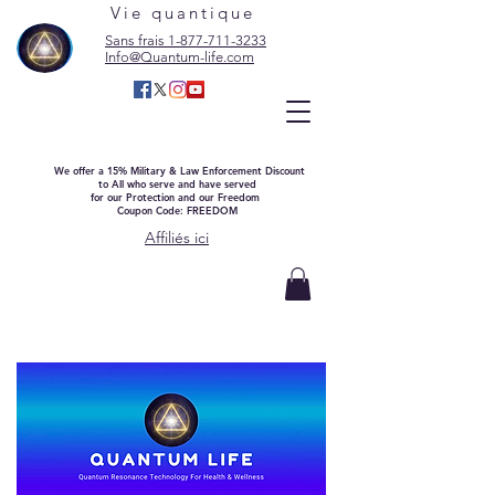
Vie quantique
Sans frais 1-877-711-3233
Info@Quantum-life.com
We offer a 15% Military & Law Enforcement Discount
to All who serve and have served
for our Protection and our Freedom
Coupon Code: FREEDOM
Affiliés ici