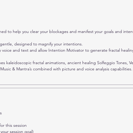
Some 
Motiv
Digit
impro
Mani 
to help you clear your blockages and manifest your goals and intentio
Tibet
bless
 gentle, designed to magnify your intentions.
y voice and text and allow Intention Motivator to generate fractal heali
leidoscopic fractal animations, ancient healing Solfeggio Tones, Vedi
Music & Mantra’s combined with picture and voice analysis capabilities.
ls
or this session
 your session goal)