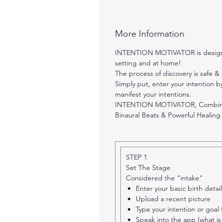
More Information
INTENTION MOTIVATOR is designed 
setting and at home!
The process of discovery is safe &
Simply put, enter your intention b
manifest your intentions.
INTENTION MOTIVATOR, Combines ka
Binaural Beats & Powerful Healing 
STEP 1
Set The Stage
Considered the "intake"
Enter your basic birth detai
Upload a recent picture
Type your intention or goal f
Speak into the app (what is