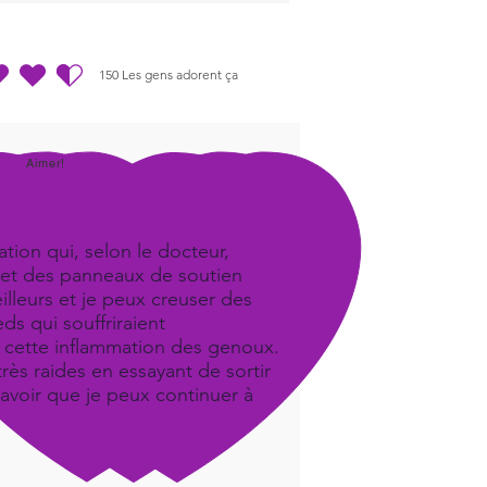
150
Les gens adorent ça
.5 sur 5, d'après 150 votes, Les gens adorent ça
Aimer!
tion qui, selon le docteur,
iel et des panneaux de soutien
illeurs et je peux creuser des
ds qui souffriraient
it cette inflammation des genoux.
ès raides en essayant de sortir
savoir que je peux continuer à