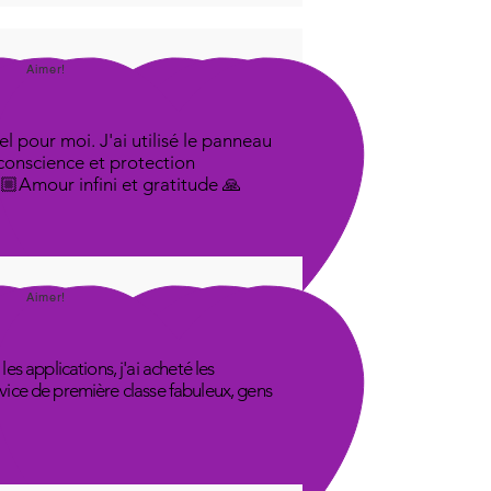
Aimer!
l pour moi. J'ai utilisé le panneau
 conscience et protection
🤟🏼Amour infini et gratitude 🙏
Aimer!
s applications, j'ai acheté les
rvice de première classe fabuleux, gens