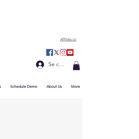
Affiliés ici
Se connecter
s
Schedule Demo
About Us
More