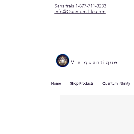
Sans frais 1-877-711-3233
Info@Quantum-life.com
Vie quantique
Home
Shop Products
Quantum iNfinity