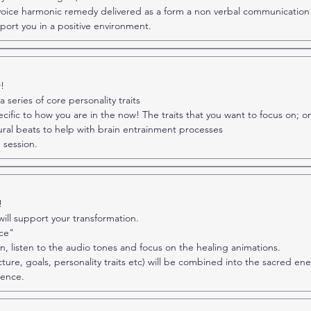
 voice harmonic remedy delivered as a form a non verbal communication
port you in a positive environment.
w!
 a series of core personality traits
ecific to how you are in the now! The traits that you want to focus on; on
aural beats to help with brain entrainment processes
 session.
!
 will support your transformation.
ce"
n, listen to the audio tones and focus on the healing animations.
cture, goals, personality traits etc) will be combined into the sacred ene
ience.