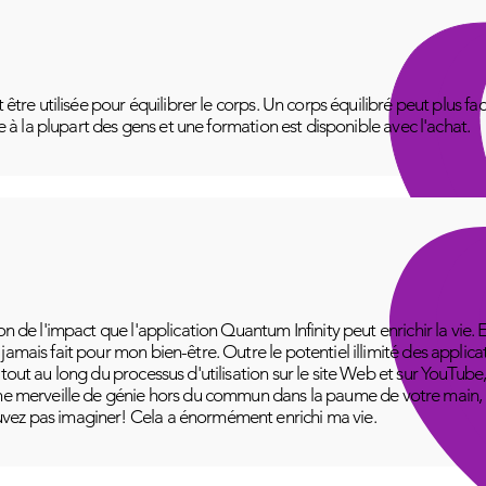
t être utilisée pour équilibrer le corps. Un corps équilibré peut plus f
le à la plupart des gens et une formation est disponible avec l'achat.
on de l'impact que l'application Quantum Infinity peut enrichir la vie. 
amais fait pour mon bien-être. Outre le potentiel illimité des applica
 tout au long du processus d'utilisation sur le site Web et sur YouT
ne merveille de génie hors du commun dans la paume de votre main, pr
vez pas imaginer! Cela a énormément enrichi ma vie.