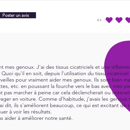
Poster un avis
4.5
la note moyenne est 4
 mes genoux. J'ai des tissus cicatriciels et une inflamma
Quoi qu'il en soit, depuis l'utilisation du tissu cicatric
rveilles pour vraiment aider mes genoux. Ils sont bien me
es, etc. en poussant la fourche vers le bas avec mes pie
t pas marcher à peine car cela déclencherait ou irritera
ger en voiture. Comme d'habitude, j'avais les genoux tr
i dit, ils s'améliorent beaucoup, ce qui est excitant de 
uer à voir les résultats.
 aider à améliorer notre santé.