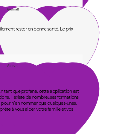
Génial!
acilement rester en bonne santé. Le prix
Aimer!
En tant que profane, cette application est
tions, il existe de nombreuses formations
ube, pour n'en nommer que quelques-unes.
ête à vous aider, votre famille et vos