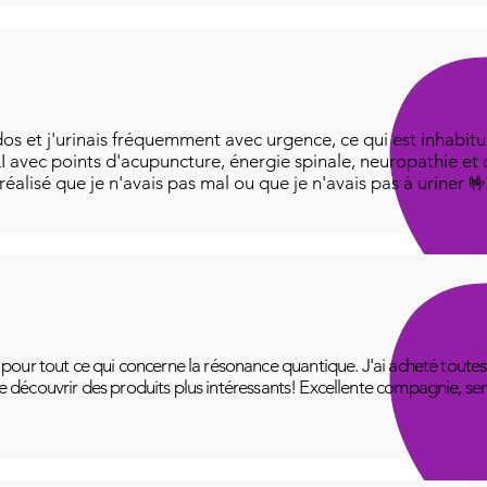
os et j'urinais fréquemment avec urgence, ce qui est inhabitue
I avec points d'acupuncture, énergie spinale, neuropathie et
i réalisé que je n'avais pas mal ou que je n'avais pas à uriner 
ur tout ce qui concerne la résonance quantique. J'ai acheté toutes le
 de découvrir des produits plus intéressants! Excellente compagnie, se