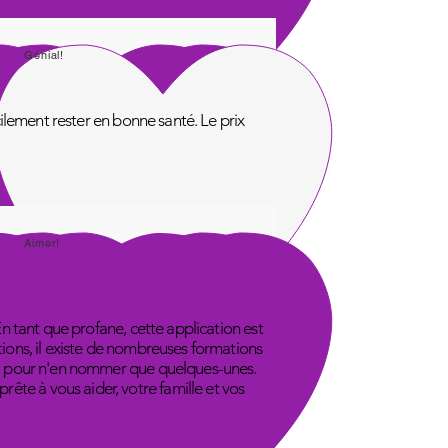
Génial!
acilement rester en bonne santé. Le prix
Aimer!
En tant que profane, cette application est
tions, il existe de nombreuses formations
ube, pour n'en nommer que quelques-unes.
ête à vous aider, votre famille et vos