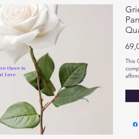
Gri
Pan
Qua
69,
This 
compi
affir
items
grievi
bless
heali