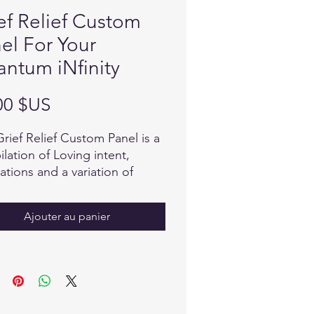
ef Relief Custom
el For Your
ntum iNfinity
Prix
00 $US
Grief Relief Custom Panel is a
lation of Loving intent,
mations and a variation of
 to support the process of
ng in a Divine, uplifting way,
Ajouter au panier
ed with peace, grace and
ng energy.