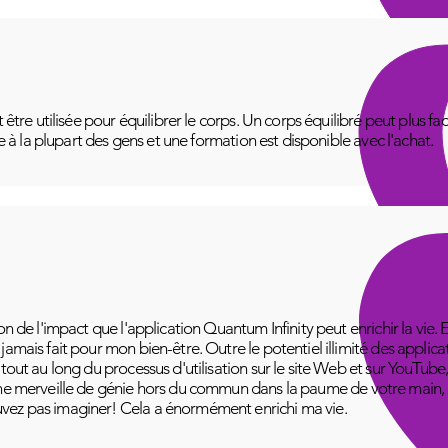
t être utilisée pour équilibrer le corps. Un corps équilibré peut plus f
le à la plupart des gens et une formation est disponible avec l'achat.
on de l'impact que l'application Quantum Infinity peut enrichir la vie. 
amais fait pour mon bien-être. Outre le potentiel illimité des applica
 tout au long du processus d'utilisation sur le site Web et sur YouT
ne merveille de génie hors du commun dans la paume de votre main, pr
vez pas imaginer! Cela a énormément enrichi ma vie.