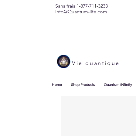
Sans frais 1-877-711-3233
Info@Quantum-life.com
Vie quantique
Home
Shop Products
Quantum iNfinity