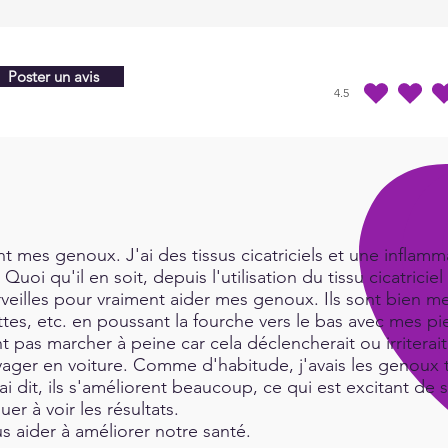
Poster un avis
4.5
la note moyenne est 4
 mes genoux. J'ai des tissus cicatriciels et une inflamma
Quoi qu'il en soit, depuis l'utilisation du tissu cicatric
rveilles pour vraiment aider mes genoux. Ils sont bien me
es, etc. en poussant la fourche vers le bas avec mes pie
t pas marcher à peine car cela déclencherait ou irritera
ger en voiture. Comme d'habitude, j'avais les genoux tr
i dit, ils s'améliorent beaucoup, ce qui est excitant de 
uer à voir les résultats.
 aider à améliorer notre santé.