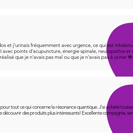
os et j'urinais fréquemment avec urgence, ce qui est inhabitue
I avec points d'acupuncture, énergie spinale, neuropathie et
i réalisé que je n'avais pas mal ou que je n'avais pas à uriner 
ur tout ce qui concerne la résonance quantique. J'ai acheté toutes le
 de découvrir des produits plus intéressants! Excellente compagnie, se