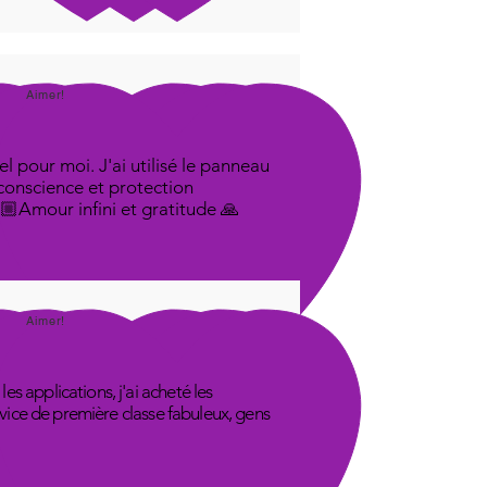
Aimer!
l pour moi. J'ai utilisé le panneau
 conscience et protection
🤟🏼Amour infini et gratitude 🙏
Aimer!
s applications, j'ai acheté les
rvice de première classe fabuleux, gens