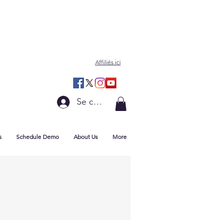
Affiliés ici
Se connecter
s
Schedule Demo
About Us
More