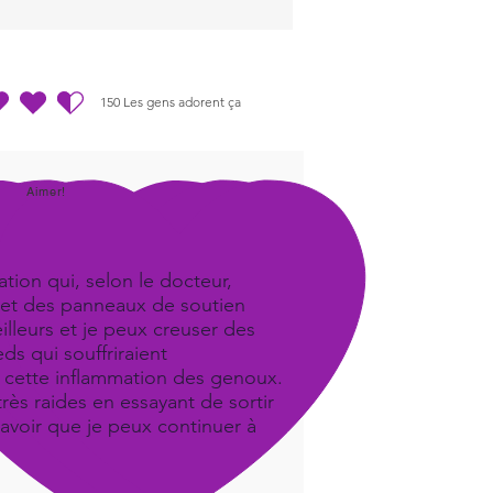
150
Les gens adorent ça
.5 sur 5, d'après 150 votes, Les gens adorent ça
Aimer!
tion qui, selon le docteur,
iel et des panneaux de soutien
illeurs et je peux creuser des
ds qui souffriraient
it cette inflammation des genoux.
ès raides en essayant de sortir
savoir que je peux continuer à