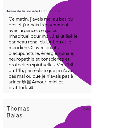
Revue de la société Quantum Life
Ce matin, j'avais mal au bas du
dos et j'urinais fréquemment
avec urgence, ce qui est
inhabituel pour moi. J'ai utilisé le
panneau rénal du Dr Lou et le
méridien QI avec points
d'acupuncture, énergie spinale,
neuropathie et conscience et
protection spirituelles. Vers 13h
ou 14h, j'ai réalisé que je n'avais
pas mal ou que je n'avais pas à
uriner 🤟🏼Amour infini et
gratitude 🙏
Thomas
Aimer!
Balas