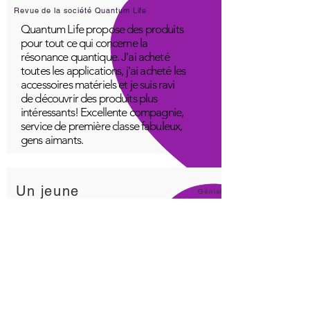
Revue de la société Quantum Life
Quantum Life propose des produits
pour tout ce qui concerne la
résonance quantique. J'ai acheté
toutes les applications, j'ai acheté les
accessoires matériels et je suis ravi
de découvrir des produits plus
intéressants! Excellente compagnie,
service de première classe fabuleux,
gens aimants.
Un jeune
Génial!
Application Quantum Infinity
L'application iNfinity peut facilement
être utilisée pour équilibrer le corps.
Un corps équilibré peut plus
facilement rester en bonne santé. Le
prix de l'application iNfinity est