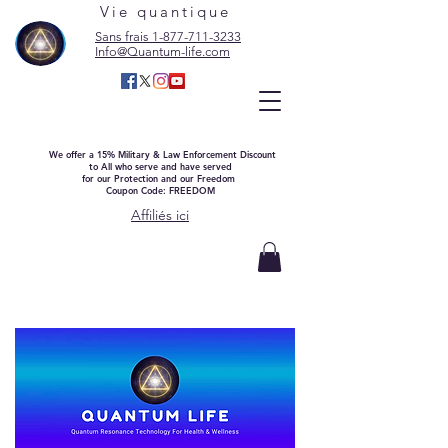
Vie quantique
Sans frais 1-877-711-3233
Info@Quantum-life.com
We offer a 15% Military & Law Enforcement Discount
to All who serve and have served
for our Protection and our Freedom
Coupon Code: FREEDOM
Affiliés ici