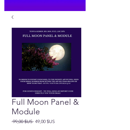
Full Moon Panel &
Module
Prix
Prix
 99,00 $US 
49,00 $US
original
promotionnel