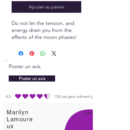
Ajouter au panier
Do not let the tension, and
energy drain you from the
effects of the moon phases!
Balance with the Full Moon
Panel.
Poster un avis
Poster un avis
4.5
150
Les gens adorent ça
la note moyenne est 4.5 sur 5, d'après 150 votes, Les gens adorent ça
Marilyn
Aimer!
Lamoure
ux