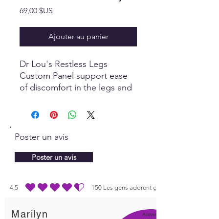
Prix
69,00 $US
Ajouter au panier
Dr Lou's Restless Legs
Custom Panel support ease
of discomfort in the legs and
assists in restoring good
circulation.
Poster un avis
Poster un avis
4.5
150
Les gens adorent ça
la note moyenne est 4.5 sur 5, d'après 150 votes, Les gens adorent ça
Marilyn
Aimer!