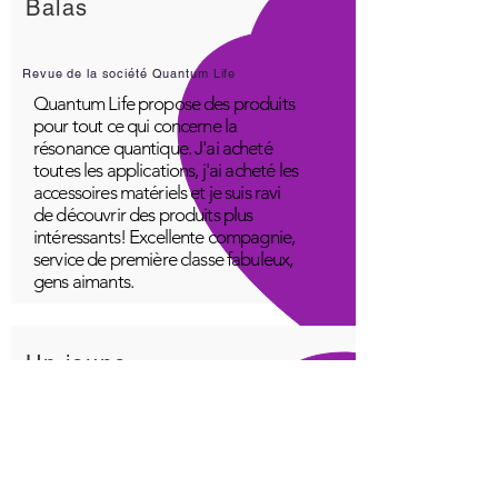
Balas
Revue de la société Quantum Life
Quantum Life propose des produits
pour tout ce qui concerne la
résonance quantique. J'ai acheté
toutes les applications, j'ai acheté les
accessoires matériels et je suis ravi
de découvrir des produits plus
intéressants! Excellente compagnie,
service de première classe fabuleux,
gens aimants.
Un jeune
Génial!
Application Quantum Infinity
L'application iNfinity peut facilement
être utilisée pour équilibrer le corps.