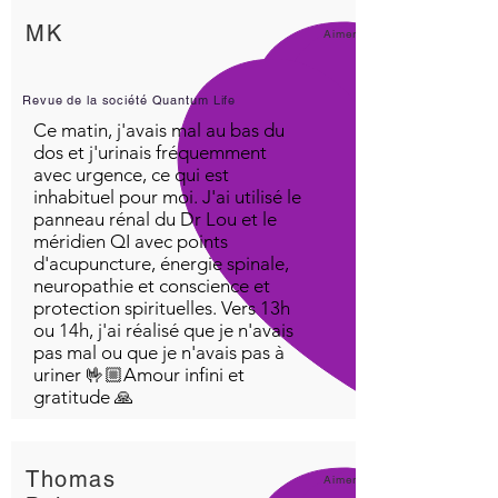
MK
Aimer!
Revue de la société Quantum Life
Ce matin, j'avais mal au bas du
dos et j'urinais fréquemment
avec urgence, ce qui est
inhabituel pour moi. J'ai utilisé le
panneau rénal du Dr Lou et le
méridien QI avec points
d'acupuncture, énergie spinale,
neuropathie et conscience et
protection spirituelles. Vers 13h
ou 14h, j'ai réalisé que je n'avais
pas mal ou que je n'avais pas à
uriner 🤟🏼Amour infini et
gratitude 🙏
Thomas
Aimer!