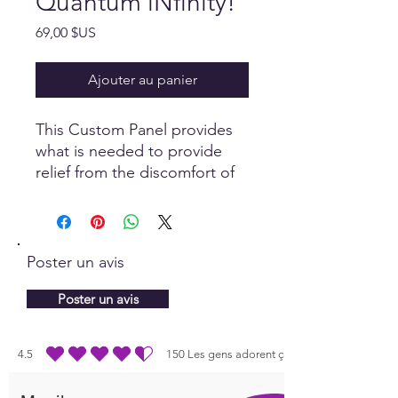
Quantum iNfinity!
Prix
69,00 $US
Ajouter au panier
This Custom Panel provides
what is needed to provide
relief from the discomfort of
Migraines. It contains various
items of support to nourish
and relieve what could be
causing discomfort, whether
Poster un avis
it be dehydration or other
causes.
Poster un avis
4.5
150
Les gens adorent ça
la note moyenne est 4.5 sur 5, d'après 150 votes, Les gens adorent ça