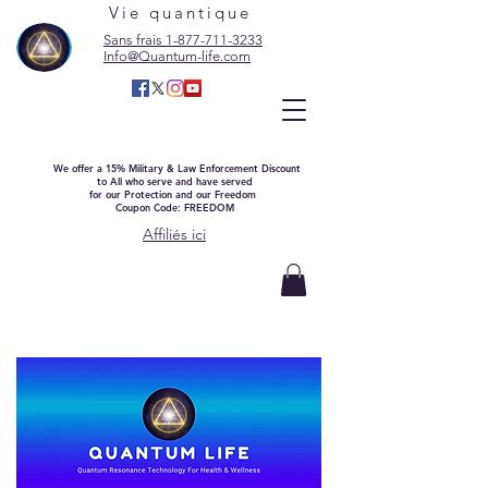
Vie quantique
Sans frais 1-877-711-3233
Info@Quantum-life.com
We offer a 15% Military & Law Enforcement Discount
to All who serve and have served
for our Protection and our Freedom
Coupon Code: FREEDOM
Affiliés ici