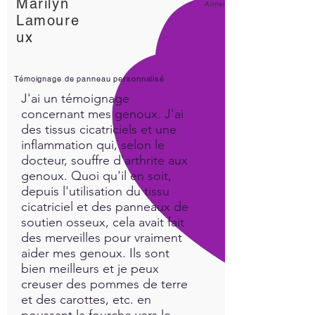
Marilyn
Aimer!
Lamoure
ux
Témoignage de panneau personnalisé
J'ai un témoignage
concernant mes genoux. J'ai
des tissus cicatriciels et une
inflammation qui, selon le
docteur, souffre d'arthrite aux
genoux. Quoi qu'il en soit,
depuis l'utilisation du tissu
cicatriciel et des panneaux de
soutien osseux, cela avait fait
des merveilles pour vraiment
aider mes genoux. Ils sont
bien meilleurs et je peux
creuser des pommes de terre
et des carottes, etc. en
poussant la fourche vers le