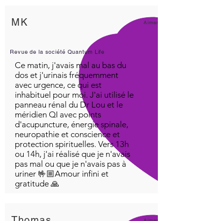
MK
Aimer!
Revue de la société Quantum Life
Ce matin, j'avais mal au bas du
dos et j'urinais fréquemment
avec urgence, ce qui est
inhabituel pour moi. J'ai utilisé le
panneau rénal du Dr Lou et le
méridien QI avec points
d'acupuncture, énergie spinale,
neuropathie et conscience et
protection spirituelles. Vers 13h
ou 14h, j'ai réalisé que je n'avais
pas mal ou que je n'avais pas à
uriner 🤟🏼Amour infini et
gratitude 🙏
Thomas
Aimer!