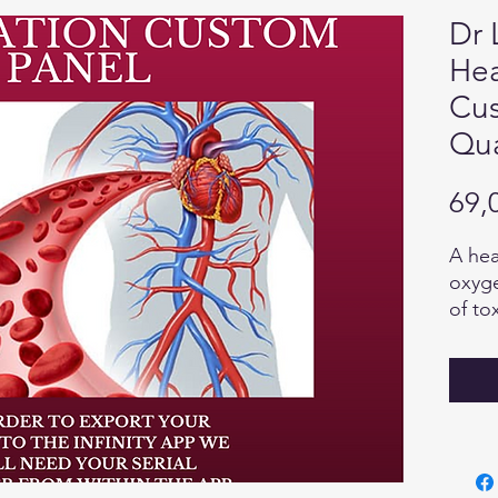
Dr 
Hea
Cus
Qua
69,
A hea
oxyge
of to
envir