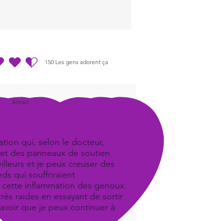
150
Les gens adorent ça
.5 sur 5, d'après 150 votes, Les gens adorent ça
Aimer!
tion qui, selon le docteur,
iel et des panneaux de soutien
illeurs et je peux creuser des
ds qui souffriraient
it cette inflammation des genoux.
ès raides en essayant de sortir
savoir que je peux continuer à