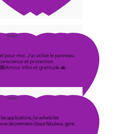
Aimer!
l pour moi. J'ai utilisé le panneau
 conscience et protection
🤟🏼Amour infini et gratitude 🙏
Aimer!
s applications, j'ai acheté les
rvice de première classe fabuleux, gens