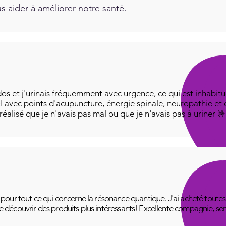
 aider à améliorer notre santé.
os et j'urinais fréquemment avec urgence, ce qui est inhabitue
I avec points d'acupuncture, énergie spinale, neuropathie et
i réalisé que je n'avais pas mal ou que je n'avais pas à uriner 
ur tout ce qui concerne la résonance quantique. J'ai acheté toutes le
 de découvrir des produits plus intéressants! Excellente compagnie, se