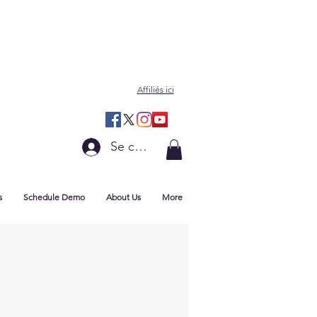
Affiliés ici
Se connecter
s
Schedule Demo
About Us
More