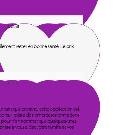
Génial!
acilement rester en bonne santé. Le prix
Aimer!
En tant que profane, cette application est
tions, il existe de nombreuses formations
ube, pour n'en nommer que quelques-unes.
ête à vous aider, votre famille et vos