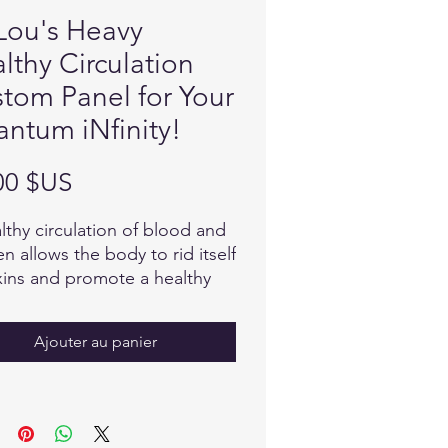
Lou's Heavy
lthy Circulation
tom Panel for Your
ntum iNfinity!
Prix
00 $US
lthy circulation of blood and
n allows the body to rid itself
xins and promote a healthy
onment in the body.
Ajouter au panier