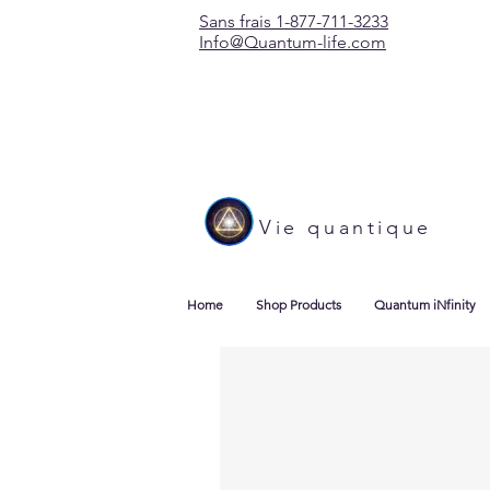
Sans frais 1-877-711-3233
Info@Quantum-life.com
Vie quantique
Home
Shop Products
Quantum iNfinity