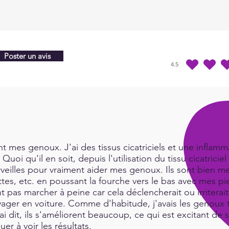
Poster un avis
4.5
la note moyenne est 4
 mes genoux. J'ai des tissus cicatriciels et une inflamma
Quoi qu'il en soit, depuis l'utilisation du tissu cicatric
rveilles pour vraiment aider mes genoux. Ils sont bien me
es, etc. en poussant la fourche vers le bas avec mes pie
t pas marcher à peine car cela déclencherait ou irritera
ger en voiture. Comme d'habitude, j'avais les genoux tr
i dit, ils s'améliorent beaucoup, ce qui est excitant de 
uer à voir les résultats.