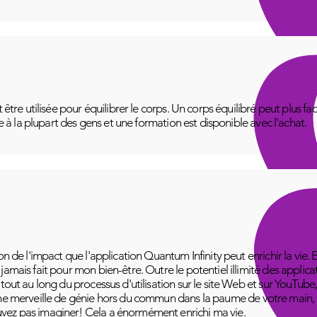
t être utilisée pour équilibrer le corps. Un corps équilibré peut plus f
le à la plupart des gens et une formation est disponible avec l'achat.
on de l'impact que l'application Quantum Infinity peut enrichir la vie. 
amais fait pour mon bien-être. Outre le potentiel illimité des applica
 tout au long du processus d'utilisation sur le site Web et sur YouT
ne merveille de génie hors du commun dans la paume de votre main, pr
vez pas imaginer! Cela a énormément enrichi ma vie.