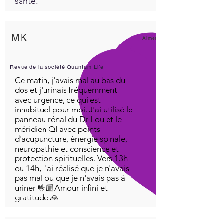
santé.
MK
Aimer!
Revue de la société Quantum Life
Ce matin, j'avais mal au bas du
dos et j'urinais fréquemment
avec urgence, ce qui est
inhabituel pour moi. J'ai utilisé le
panneau rénal du Dr Lou et le
méridien QI avec points
d'acupuncture, énergie spinale,
neuropathie et conscience et
protection spirituelles. Vers 13h
ou 14h, j'ai réalisé que je n'avais
pas mal ou que je n'avais pas à
uriner 🤟🏼Amour infini et
gratitude 🙏