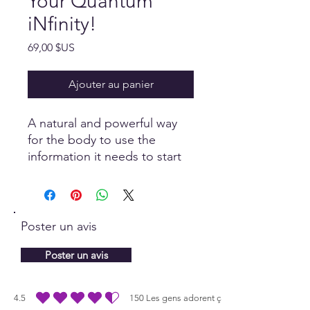
Your Quantum
iNfinity!
Prix
69,00 $US
Ajouter au panier
A natural and powerful way
for the body to use the
information it needs to start
the regrowth of hair that has
been lost due to poor
nutrition, stress or ageing.
Poster un avis
Poster un avis
4.5
150
Les gens adorent ça
la note moyenne est 4.5 sur 5, d'après 150 votes, Les gens adorent ça