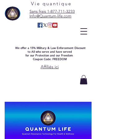
Vie quantique
Sans frais 1-877-711-3233
Info@Quantum-life.com
We offer a 15% Military & Law Enforcement Discount
to All who serve and have served
for our Protection and our Freedom
Coupon Code: FREEDOM
Affiliés ici