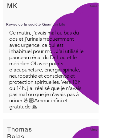
MK
Aimer!
Revue de la société Quantum Life
Ce matin, j'avais mal au bas du
dos et j'urinais fréquemment
avec urgence, ce qui est
inhabituel pour moi. J'ai utilisé le
panneau rénal du Dr Lou et le
méridien QI avec points
d'acupuncture, énergie spinale,
neuropathie et conscience et
protection spirituelles. Vers 13h
ou 14h, j'ai réalisé que je n'avais
pas mal ou que je n'avais pas à
uriner 🤟🏼Amour infini et
gratitude 🙏
Thomas
Aimer!
Balas