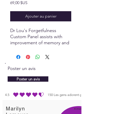
Prix
69,00 $US
Ajouter au panier
Dr Lou's Forgetfulness
Custom Panel assists with
improvement of memory and
retaining information.
Poster un avis
Poster un avis
4.5
150
Les gens adorent ça
la note moyenne est 4.5 sur 5, d'après 150 votes, Les gens adorent ça
Marilyn
Aimer!