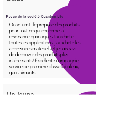
Revue de la société Quantum Life
Quantum Life propose des produits
pour tout ce qui concerne la
résonance quantique. J'ai acheté
toutes les applications, j'ai acheté les
accessoires matériels et je suis ravi
de découvrir des produits plus
intéressants! Excellente compagnie,
service de première classe fabuleux,
gens aimants.
Un jeune
Génial!
Application Quantum Infinity
L'application iNfinity peut facilement
être utilisée pour équilibrer le corps.
Un corps équilibré peut plus