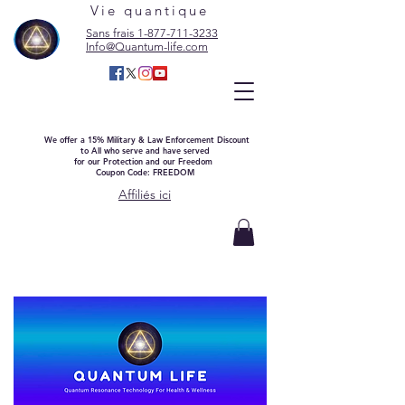
Vie quantique
Sans frais 1-877-711-3233
Info@Quantum-life.com
We offer a 15% Military & Law Enforcement Discount
to All who serve and have served
for our Protection and our Freedom
Coupon Code: FREEDOM
Affiliés ici