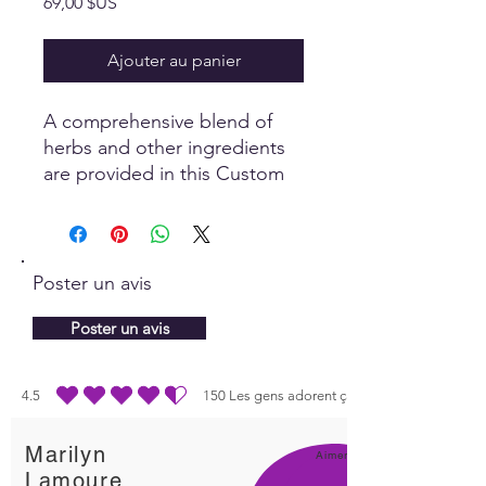
Prix
69,00 $US
Ajouter au panier
A comprehensive blend of
herbs and other ingredients
are provided in this Custom
Panel to stimulate the body
to heal itself, with a specific
focus on the eyes.
Poster un avis
Poster un avis
4.5
150
Les gens adorent ça
la note moyenne est 4.5 sur 5, d'après 150 votes, Les gens adorent ça
Marilyn
Aimer!
Lamoure