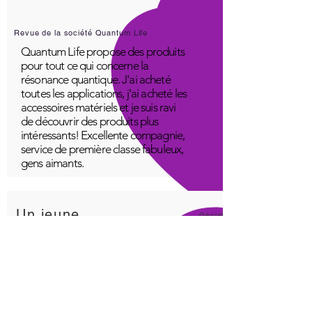
Revue de la société Quantum Life
Quantum Life propose des produits
pour tout ce qui concerne la
résonance quantique. J'ai acheté
toutes les applications, j'ai acheté les
accessoires matériels et je suis ravi
de découvrir des produits plus
intéressants! Excellente compagnie,
service de première classe fabuleux,
gens aimants.
Un jeune
Génial!
Application Quantum Infinity
L'application iNfinity peut facilement
être utilisée pour équilibrer le corps.
Un corps équilibré peut plus