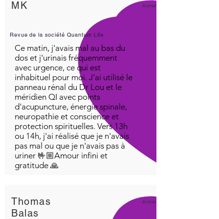
MK
Aimer!
Revue de la société Quantum Life
Ce matin, j'avais mal au bas du
dos et j'urinais fréquemment
avec urgence, ce qui est
inhabituel pour moi. J'ai utilisé le
panneau rénal du Dr Lou et le
méridien QI avec points
d'acupuncture, énergie spinale,
neuropathie et conscience et
protection spirituelles. Vers 13h
ou 14h, j'ai réalisé que je n'avais
pas mal ou que je n'avais pas à
uriner 🤟🏼Amour infini et
gratitude 🙏
Thomas
Aimer!
Balas