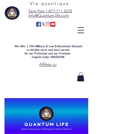
Vie quantique
Sans frais 1-877-711-3233
Info@Quantum-life.com
We offer a 15% Military & Law Enforcement Discount
to All who serve and have served
for our Protection and our Freedom
Coupon Code: FREEDOM
Affiliés ici