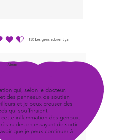
150
Les gens adorent ça
.5 sur 5, d'après 150 votes, Les gens adorent ça
Aimer!
tion qui, selon le docteur,
iel et des panneaux de soutien
illeurs et je peux creuser des
ds qui souffriraient
it cette inflammation des genoux.
ès raides en essayant de sortir
savoir que je peux continuer à