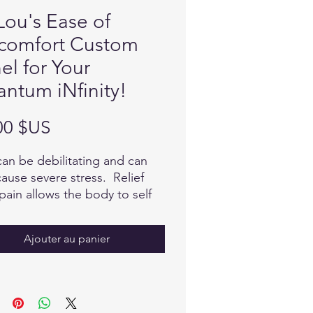
Lou's Ease of
comfort Custom
el for Your
ntum iNfinity!
Prix
00 $US
can be debilitating and can
cause severe stress. Relief
pain allows the body to self
and maintain a level of ease,
when the parasympathetic
Ajouter au panier
us system is stimulated.