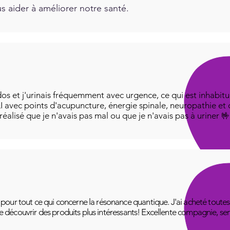
 aider à améliorer notre santé.
os et j'urinais fréquemment avec urgence, ce qui est inhabitue
I avec points d'acupuncture, énergie spinale, neuropathie et
i réalisé que je n'avais pas mal ou que je n'avais pas à uriner 
ur tout ce qui concerne la résonance quantique. J'ai acheté toutes le
 de découvrir des produits plus intéressants! Excellente compagnie, se