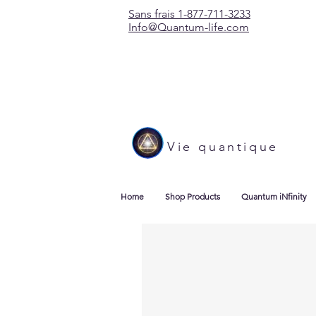
Sans frais 1-877-711-3233
Info@Quantum-life.com
Vie quantique
Home
Shop Products
Quantum iNfinity