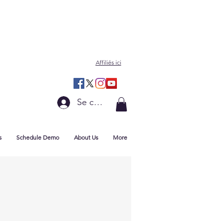
Affiliés ici
Se connecter
s
Schedule Demo
About Us
More