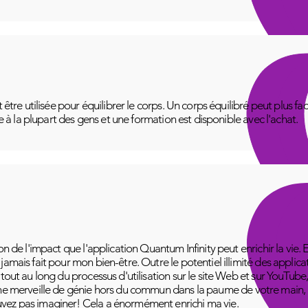
t être utilisée pour équilibrer le corps. Un corps équilibré peut plus f
le à la plupart des gens et une formation est disponible avec l'achat.
on de l'impact que l'application Quantum Infinity peut enrichir la vie. 
amais fait pour mon bien-être. Outre le potentiel illimité des applica
 tout au long du processus d'utilisation sur le site Web et sur YouT
ne merveille de génie hors du commun dans la paume de votre main, pr
vez pas imaginer! Cela a énormément enrichi ma vie.