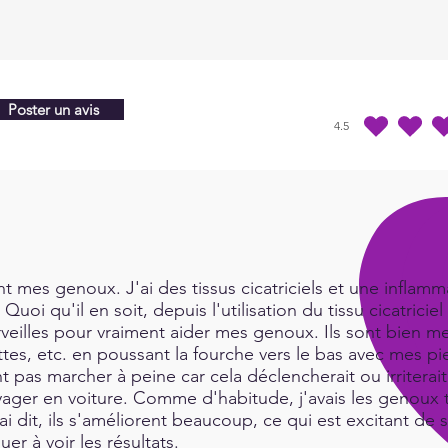
Poster un avis
4.5
la note moyenne est 4
 mes genoux. J'ai des tissus cicatriciels et une inflamma
Quoi qu'il en soit, depuis l'utilisation du tissu cicatric
rveilles pour vraiment aider mes genoux. Ils sont bien me
es, etc. en poussant la fourche vers le bas avec mes pie
t pas marcher à peine car cela déclencherait ou irritera
ger en voiture. Comme d'habitude, j'avais les genoux tr
i dit, ils s'améliorent beaucoup, ce qui est excitant de 
uer à voir les résultats.