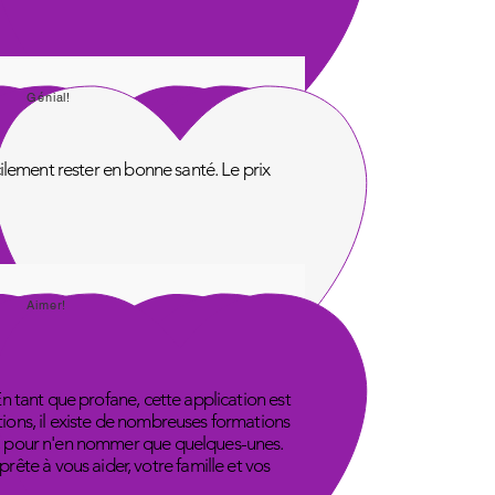
Génial!
acilement rester en bonne santé. Le prix
Aimer!
En tant que profane, cette application est
tions, il existe de nombreuses formations
ube, pour n'en nommer que quelques-unes.
ête à vous aider, votre famille et vos