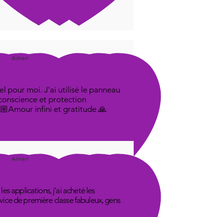
Aimer!
l pour moi. J'ai utilisé le panneau
 conscience et protection
🤟🏼Amour infini et gratitude 🙏
Aimer!
s applications, j'ai acheté les
rvice de première classe fabuleux, gens