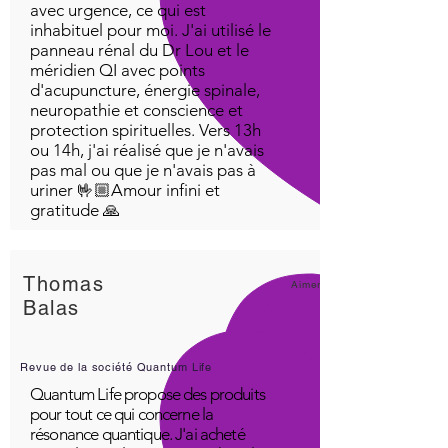
avec urgence, ce qui est
inhabituel pour moi. J'ai utilisé le
panneau rénal du Dr Lou et le
méridien QI avec points
d'acupuncture, énergie spinale,
neuropathie et conscience et
protection spirituelles. Vers 13h
ou 14h, j'ai réalisé que je n'avais
pas mal ou que je n'avais pas à
uriner 🤟🏼Amour infini et
gratitude 🙏
Thomas
Aimer!
Balas
Revue de la société Quantum Life
Quantum Life propose des produits
pour tout ce qui concerne la
résonance quantique. J'ai acheté