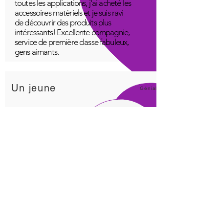
toutes les applications, j'ai acheté les
accessoires matériels et je suis ravi
de découvrir des produits plus
intéressants! Excellente compagnie,
service de première classe fabuleux,
gens aimants.
Un jeune
Génial!
Application Quantum Infinity
L'application iNfinity peut facilement
être utilisée pour équilibrer le corps.
Un corps équilibré peut plus
facilement rester en bonne santé. Le
prix de l'application iNfinity est
accessible à la plupart des gens et
une formation est disponible avec
l'achat.