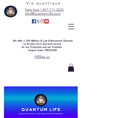
Vie quantique
Sans frais 1-877-711-3233
Info@Quantum-life.com
We offer a 15% Military & Law Enforcement Discount
to All who serve and have served
for our Protection and our Freedom
Coupon Code: FREEDOM
Affiliés ici