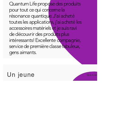
Quantum Life propose des produits
pour tout ce qui concerne la
résonance quantique. J'ai acheté
toutes les applications, j'ai acheté les
accessoires matériels et je suis ravi
de découvrir des produits plus
intéressants! Excellente compagnie,
service de première classe fabuleux,
gens aimants.
Un jeune
Génial!
Application Quantum Infinity
L'application iNfinity peut facilement
être utilisée pour équilibrer le corps.
Un corps équilibré peut plus
facilement rester en bonne santé. Le
prix de l'application iNfinity est
accessible à la plupart des gens et