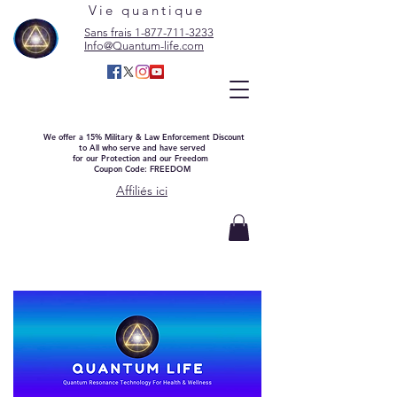
Vie quantique
Sans frais 1-877-711-3233
Info@Quantum-life.com
We offer a 15% Military & Law Enforcement Discount
to All who serve and have served
for our Protection and our Freedom
Coupon Code: FREEDOM
Affiliés ici