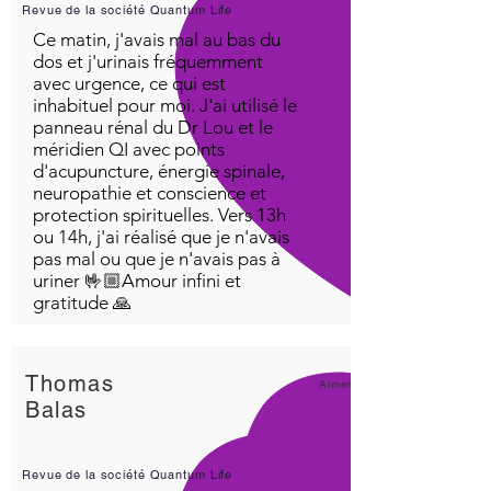
Revue de la société Quantum Life
Ce matin, j'avais mal au bas du
dos et j'urinais fréquemment
avec urgence, ce qui est
inhabituel pour moi. J'ai utilisé le
panneau rénal du Dr Lou et le
méridien QI avec points
d'acupuncture, énergie spinale,
neuropathie et conscience et
protection spirituelles. Vers 13h
ou 14h, j'ai réalisé que je n'avais
pas mal ou que je n'avais pas à
uriner 🤟🏼Amour infini et
gratitude 🙏
Thomas
Aimer!
Balas
Revue de la société Quantum Life