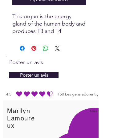
This organ is the energy
gland of the human body and
produces T3 and T4
hormones that controls the
body’s metabolism. It also
controls other vital functions
such as digestion, circulation,
Poster un avis
immune function, hormone
balance and emotions.
Poster un avis
4.5
150
Les gens adorent ça
la note moyenne est 4.5 sur 5, d'après 150 votes, Les gens adorent ça
Marilyn
Aimer!
Lamoure
ux