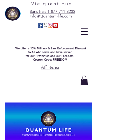
Vie quantique
Sans frais 1-877-711-3233
Info@Quantum-life.com
We offer a 15% Military & Law Enforcement Discount
to All who serve and have served
for our Protection and our Freedom
Coupon Code: FREEDOM
Affiliés ici