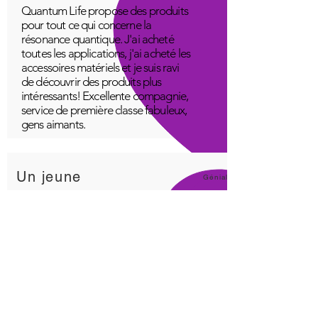
Quantum Life propose des produits
pour tout ce qui concerne la
résonance quantique. J'ai acheté
toutes les applications, j'ai acheté les
accessoires matériels et je suis ravi
de découvrir des produits plus
intéressants! Excellente compagnie,
service de première classe fabuleux,
gens aimants.
Un jeune
Génial!
Application Quantum Infinity
L'application iNfinity peut facilement
être utilisée pour équilibrer le corps.
Un corps équilibré peut plus
facilement rester en bonne santé. Le
prix de l'application iNfinity est
accessible à la plupart des gens et