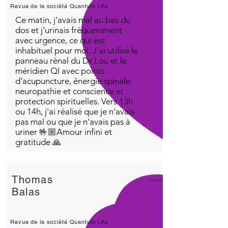
Revue de la société Quantum Life
Ce matin, j'avais mal au bas du
dos et j'urinais fréquemment
avec urgence, ce qui est
inhabituel pour moi. J'ai utilisé le
panneau rénal du Dr Lou et le
méridien QI avec points
d'acupuncture, énergie spinale,
neuropathie et conscience et
protection spirituelles. Vers 13h
ou 14h, j'ai réalisé que je n'avais
pas mal ou que je n'avais pas à
uriner 🤟🏼Amour infini et
gratitude 🙏
Thomas
Aimer!
Balas
Revue de la société Quantum Life