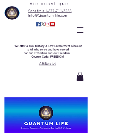
Vie quantique
Sans frais 1-877-711-3233
Info@Quantum-life.com
We offer a 15% Military & Law Enforcement Discount
to All who serve and have served
for our Protection and our Freedom
Coupon Code: FREEDOM
Affiliés ici