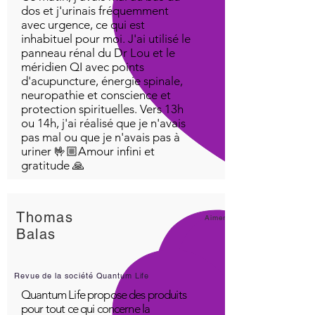
dos et j'urinais fréquemment
avec urgence, ce qui est
inhabituel pour moi. J'ai utilisé le
panneau rénal du Dr Lou et le
méridien QI avec points
d'acupuncture, énergie spinale,
neuropathie et conscience et
protection spirituelles. Vers 13h
ou 14h, j'ai réalisé que je n'avais
pas mal ou que je n'avais pas à
uriner 🤟🏼Amour infini et
gratitude 🙏
Thomas
Aimer!
Balas
Revue de la société Quantum Life
Quantum Life propose des produits
pour tout ce qui concerne la