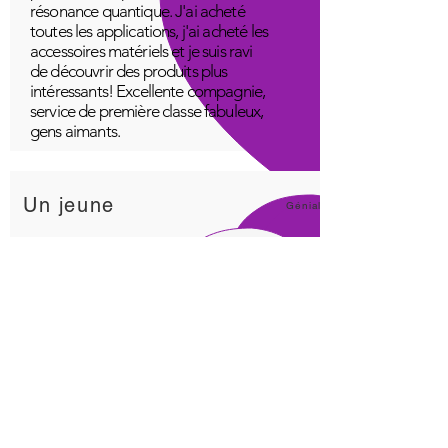
résonance quantique. J'ai acheté
toutes les applications, j'ai acheté les
accessoires matériels et je suis ravi
de découvrir des produits plus
intéressants! Excellente compagnie,
service de première classe fabuleux,
gens aimants.
Un jeune
Génial!
Application Quantum Infinity
L'application iNfinity peut facilement
être utilisée pour équilibrer le corps.
Un corps équilibré peut plus
facilement rester en bonne santé. Le
prix de l'application iNfinity est
accessible à la plupart des gens et
une formation est disponible avec
l'achat.