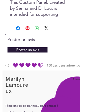
This Custom Panel, created
by Serina and Dr Lou, is
intended for supporting
realignment and healthy
bones. Self healing is
dependent on information
that the body receives to
Poster un avis
stimulate the process. The
Quantum field is where it all
Poster un avis
happens!
4.5
150
Les gens adorent ça
la note moyenne est 4.5 sur 5, d'après 150 votes, Les gens adorent ça
Marilyn
Aimer!
Lamoure
ux
Témoignage de panneau personnalisé