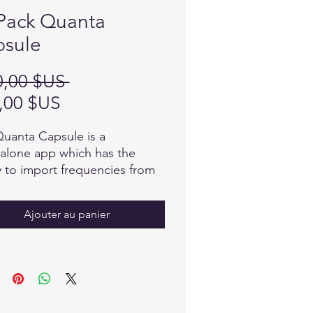
Pack Quanta
sule
Prix
0,00 $US 
Prix
original
,00 $US
promotionnel
uanta Capsule is a
alone app which has the
ty to import frequencies from
practitioners Quantum
/iNfinity App to allow at home
Ajouter au panier
cing. The Quanta Capsule
 can be halfway around the
 and receive immediate help
elief from their Quantum
iNfinity practitioner.