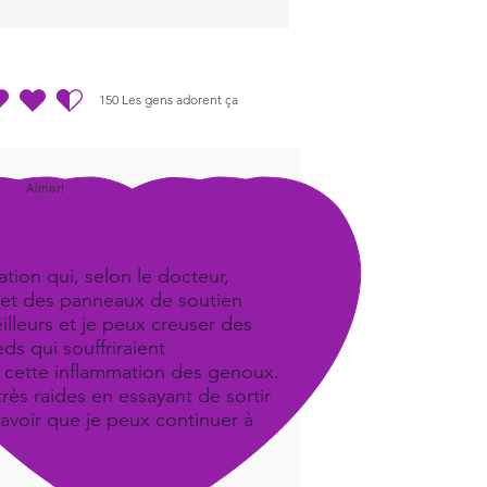
150
Les gens adorent ça
.5 sur 5, d'après 150 votes, Les gens adorent ça
Aimer!
tion qui, selon le docteur,
iel et des panneaux de soutien
illeurs et je peux creuser des
ds qui souffriraient
it cette inflammation des genoux.
ès raides en essayant de sortir
savoir que je peux continuer à