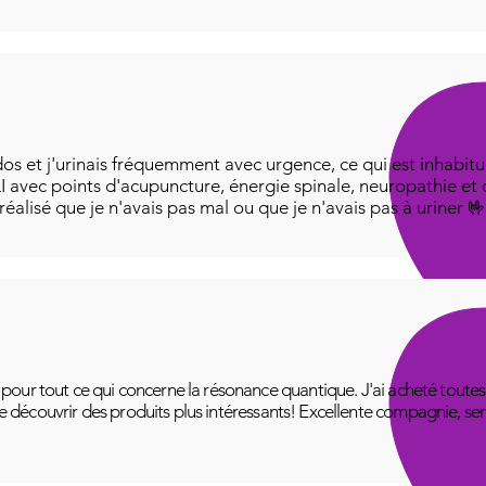
os et j'urinais fréquemment avec urgence, ce qui est inhabitue
I avec points d'acupuncture, énergie spinale, neuropathie et
i réalisé que je n'avais pas mal ou que je n'avais pas à uriner 
ur tout ce qui concerne la résonance quantique. J'ai acheté toutes le
 de découvrir des produits plus intéressants! Excellente compagnie, se