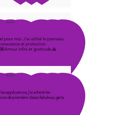
Aimer!
l pour moi. J'ai utilisé le panneau
 conscience et protection
🤟🏼Amour infini et gratitude 🙏
Aimer!
s applications, j'ai acheté les
rvice de première classe fabuleux, gens