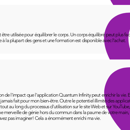
t être utilisée pour équilibrer le corps. Un corps équilibré peut plus f
le à la plupart des gens et une formation est disponible avec l'achat.
on de l'impact que l'application Quantum Infinity peut enrichir la vie. 
amais fait pour mon bien-être. Outre le potentiel illimité des applica
 tout au long du processus d'utilisation sur le site Web et sur YouT
ne merveille de génie hors du commun dans la paume de votre main, pr
vez pas imaginer! Cela a énormément enrichi ma vie.