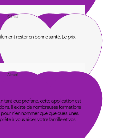
Génial!
acilement rester en bonne santé. Le prix
Aimer!
En tant que profane, cette application est
tions, il existe de nombreuses formations
ube, pour n'en nommer que quelques-unes.
ête à vous aider, votre famille et vos