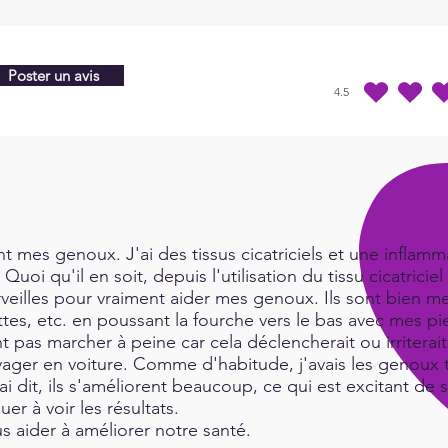
Poster un avis
4.5
la note moyenne est 4
 mes genoux. J'ai des tissus cicatriciels et une inflamma
Quoi qu'il en soit, depuis l'utilisation du tissu cicatric
rveilles pour vraiment aider mes genoux. Ils sont bien me
es, etc. en poussant la fourche vers le bas avec mes pie
t pas marcher à peine car cela déclencherait ou irritera
ger en voiture. Comme d'habitude, j'avais les genoux tr
i dit, ils s'améliorent beaucoup, ce qui est excitant de 
uer à voir les résultats.
 aider à améliorer notre santé.