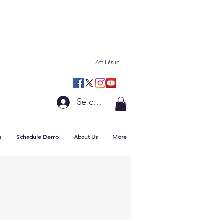
Affiliés ici
Se connecter
s
Schedule Demo
About Us
More