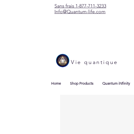
Sans frais 1-877-711-3233
Info@Quantum-life.com
Vie quantique
Home
Shop Products
Quantum iNfinity