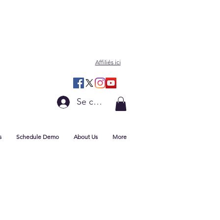
Affiliés ici
Se connecter
s
Schedule Demo
About Us
More