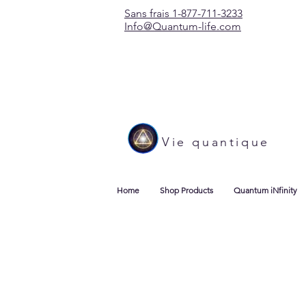
Sans frais 1-877-711-3233
Info@Quantum-life.com
Vie quantique
Home
Shop Products
Quantum iNfinity