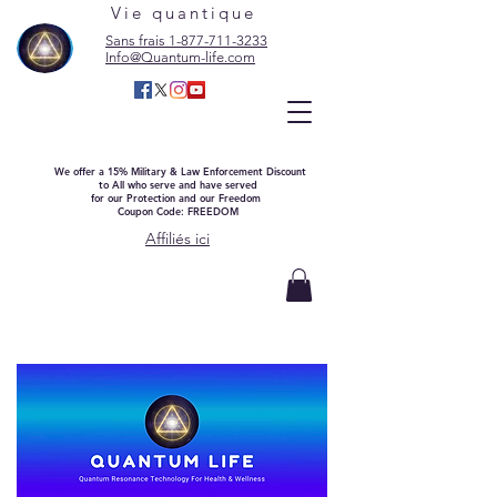
Vie quantique
Sans frais 1-877-711-3233
Info@Quantum-life.com
We offer a 15% Military & Law Enforcement Discount
to All who serve and have served
for our Protection and our Freedom
Coupon Code: FREEDOM
Affiliés ici