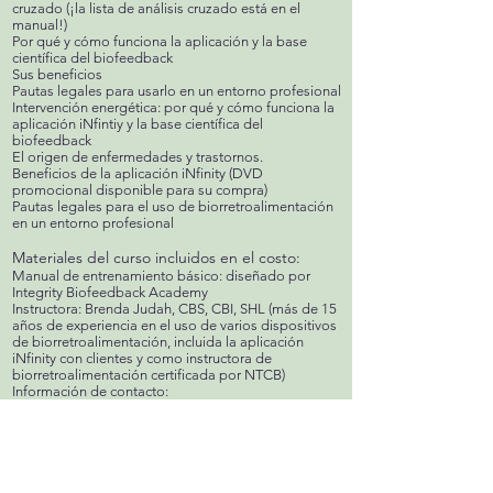
cruzado (¡la lista de análisis cruzado está en el
manual!)
Por qué y cómo funciona la aplicación y la base
científica del biofeedback
Sus beneficios
Pautas legales para usarlo en un entorno profesional
Intervención energética: por qué y cómo funciona la
aplicación iNfintiy y la base científica del
biofeedback
El origen de enfermedades y trastornos.
Beneficios de la aplicación iNfinity (DVD
promocional disponible para su compra)
Pautas legales para el uso de biorretroalimentación
en un entorno profesional
Materiales del curso incluidos en el costo:
Manual de entrenamiento básico: diseñado por
Integrity Biofeedback Academy
Instructora: Brenda Judah, CBS, CBI, SHL (más de 15
años de experiencia en el uso de varios dispositivos
de biorretroalimentación, incluida la aplicación
iNfinity con clientes y como instructora de
biorretroalimentación certificada por NTCB)
Información de contacto:
Integritybiofeedback@gmail.com (239) 221-8977
Costo: $ 199
Para registrarse:
http://biofeedbackedu.com/orderregister.html
Al recibir su registro y pago, se le enviará un nombre
de usuario y contraseña para acceder a las