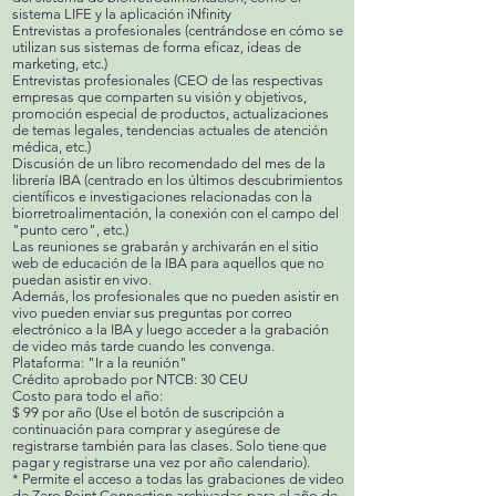
sistema LIFE y la aplicación iNfinity
Entrevistas a profesionales (centrándose en cómo se
utilizan sus sistemas de forma eficaz, ideas de
marketing, etc.)
Entrevistas profesionales (CEO de las respectivas
empresas que comparten su visión y objetivos,
promoción especial de productos, actualizaciones
de temas legales, tendencias actuales de atención
médica, etc.)
Discusión de un libro recomendado del mes de la
librería IBA (centrado en los últimos descubrimientos
científicos e investigaciones relacionadas con la
biorretroalimentación, la conexión con el campo del
"punto cero", etc.)
Las reuniones se grabarán y archivarán en el sitio
web de educación de la IBA para aquellos que no
puedan asistir en vivo.
Además, los profesionales que no pueden asistir en
vivo pueden enviar sus preguntas por correo
electrónico a la IBA y luego acceder a la grabación
de video más tarde cuando les convenga.
Plataforma: "Ir a la reunión"
Crédito aprobado por NTCB: 30 CEU
Costo para todo el año:
$ 99 por año (Use el botón de suscripción a
continuación para comprar y asegúrese de
registrarse también para las clases. Solo tiene que
pagar y registrarse una vez por año calendario).
* Permite el acceso a todas las grabaciones de video
de Zero Point Connection archivadas para el año de