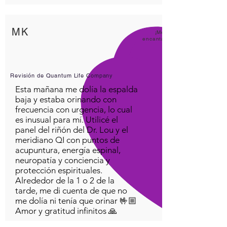
MK
¡Me
encanta
Revisión de Quantum Life Company
Esta mañana me dolía la espalda
baja y estaba orinando con
frecuencia con urgencia, lo cual
es inusual para mí. Utilicé el
panel del riñón del Dr. Lou y el
meridiano QI con puntos de
acupuntura, energía espinal,
neuropatía y conciencia y
protección espirituales.
Alrededor de la 1 o 2 de la
tarde, me di cuenta de que no
me dolía ni tenía que orinar 🤟🏼
Amor y gratitud infinitos 🙏