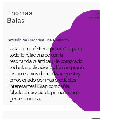
Thomas
¡Me
encanta
Balas
Revisión de Quantum Life Company
Quantum Life tiene productos para
todo lo relacionado con la
resonancia cuántica. ¡He comprado
todas las aplicaciones, he comprado
los accesorios de hardware y estoy
emocionado por más productos
interesantes! Gran compañía,
fabuloso servicio de primera clase,
gente cariñosa.
Un joven
¡Estupe
ndo!