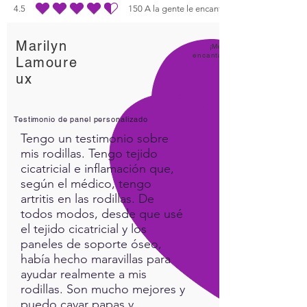
4.5
150
A la gente le encanta
la calificación promedio es 4.5 de 5, basada en 150 votos, A la gente le enc
pollution.
Results…..
Marilyn
Deeper levels of sleep
¡Me
encanta
Lamoure
Balanced brainwaves
ux
Decreased anxiety
Mental clarity
Calmer state of being
Testimonio de panel personalizado
Package includes:
Tengo un testimonio sobre
2 rooms (8 2-inch Gold
mis rodillas. Tengo tejido
Holograms each), 1 smart
cicatricial e inflamación que,
meter (1 2-inch Gold
según el médico, tengo
Holograms)
artritis en las rodillas. De
todos modos, desde que usé
Placement explained within
el tejido cicatricial y los
the descriptive diagram.
paneles de soporte óseo,
FREE SHIPPING ON ALL US
había hecho maravillas para
ORDERS
ayudar realmente a mis
rodillas. Son mucho mejores y
puedo cavar papas y