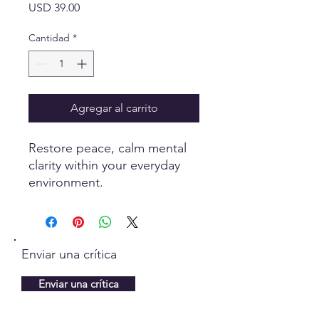
Precio
USD 39.00
Cantidad
*
Agregar al carrito
Restore peace, calm mental
clarity within your everyday
environment.
Zervana “Harmony Home”
uses the science of sacred
geometry embedded within
Hologram-Foil technology
Enviar una crítica
creating a field supporting
Biophotonic light from being
Enviar una crítica
effected by the waves of
detrimental Electromagnetic