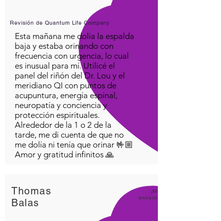
Revisión de Quantum Life Company
Esta mañana me dolía la espalda
baja y estaba orinando con
frecuencia con urgencia, lo cual
es inusual para mí. Utilicé el
panel del riñón del Dr. Lou y el
meridiano QI con puntos de
acupuntura, energía espinal,
neuropatía y conciencia y
protección espirituales.
Alrededor de la 1 o 2 de la
tarde, me di cuenta de que no
me dolía ni tenía que orinar 🤟🏼
Amor y gratitud infinitos 🙏
Thomas
¡Me
encanta
Balas