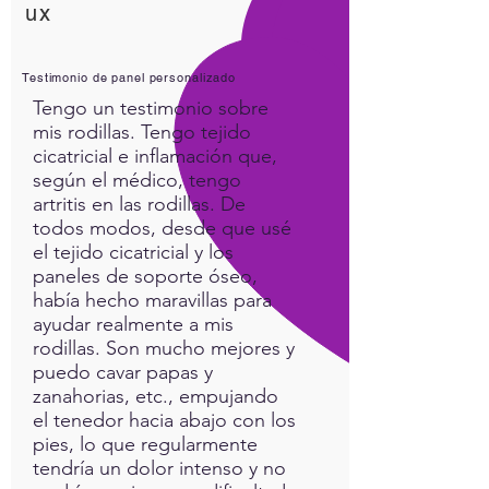
ux
Words that heal use a
sophisticated process called
“archetypal encoding” that
Testimonio de panel personalizado
translates an Experience
Tengo un testimonio sobre
(words as an example) into a
mis rodillas. Tengo tejido
set of Audio Symbols (Cosmic
cicatricial e inflamación que,
Healing Sounds)
según el médico, tengo
artritis en las rodillas. De
todos modos, desde que usé
The more relaxed you are,
el tejido cicatricial y los
the more your consciousness
paneles de soporte óseo,
can receive the sound
había hecho maravillas para
stimulation and then
ayudar realmente a mis
“decode” this information at
rodillas. Son mucho mejores y
a non intellectual level.
puedo cavar papas y
zanahorias, etc., empujando
Ever wondered how “get” a
el tenedor hacia abajo con los
message from music without
pies, lo que regularmente
being able to put it into
tendría un dolor intenso y no