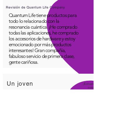
Revisión de Quantum Life Company
Quantum Life tiene productos para
todo lo relacionado con la
resonancia cuántica. ¡He comprado
todas las aplicaciones, he comprado
los accesorios de hardware y estoy
emocionado por más productos
interesantes! Gran compañía,
fabuloso servicio de primera clase,
gente cariñosa.
Un joven
¡Estupe
ndo!
Aplicación Quantum Infinity
La aplicación iNfinity se puede
utilizar fácilmente para equilibrar el
cuerpo. Un cuerpo equilibrado
puede mantenerse saludable más