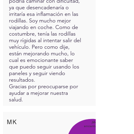
words or even hear the lyrics
podría caminar con dificultad,
ya que desencadenaría o
in the first place?
irritaría esa inflamación en las
rodillas. Soy mucho mejor
It is simply a different kind
viajando en coche. Como de
of knowing.
costumbre, tenía las rodillas
muy rígidas al intentar salir del
vehículo. Pero como dije,
están mejorando mucho, lo
cual es emocionante saber
que puedo seguir usando los
paneles y seguir viendo
resultados.
Gracias por preocuparse por
ayudar a mejorar nuestra
salud.
MK
¡Me
encanta