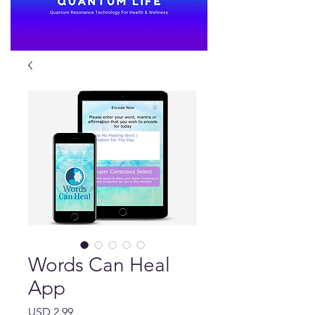
Words Can Heal
App
Precio
USD 2.99