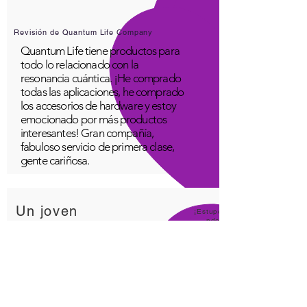
Revisión de Quantum Life Company
Quantum Life tiene productos para
todo lo relacionado con la
resonancia cuántica. ¡He comprado
todas las aplicaciones, he comprado
los accesorios de hardware y estoy
emocionado por más productos
interesantes! Gran compañía,
fabuloso servicio de primera clase,
gente cariñosa.
Un joven
¡Estupe
ndo!
Aplicación Quantum Infinity
La aplicación iNfinity se puede
utilizar fácilmente para equilibrar el
cuerpo. Un cuerpo equilibrado