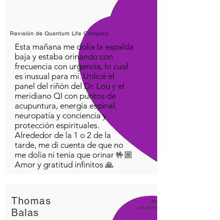
Revisión de Quantum Life Company
Esta mañana me dolía la espalda
baja y estaba orinando con
frecuencia con urgencia, lo cual
es inusual para mí. Utilicé el
panel del riñón del Dr. Lou y el
meridiano QI con puntos de
acupuntura, energía espinal,
neuropatía y conciencia y
protección espirituales.
Alrededor de la 1 o 2 de la
tarde, me di cuenta de que no
me dolía ni tenía que orinar 🤟🏼
Amor y gratitud infinitos 🙏
Thomas
¡Me
encanta
Balas