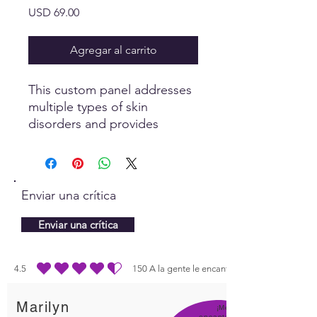
Precio
USD 69.00
Agregar al carrito
This custom panel addresses
multiple types of skin
disorders and provides
information to the body for
repairing damage and
promoting healthy, young
skin.
Enviar una crítica
Enviar una crítica
4.5
150
A la gente le encanta
la calificación promedio es 4.5 de 5, basada en 150 votos, A la gente le enc
Marilyn
¡Me
encanta