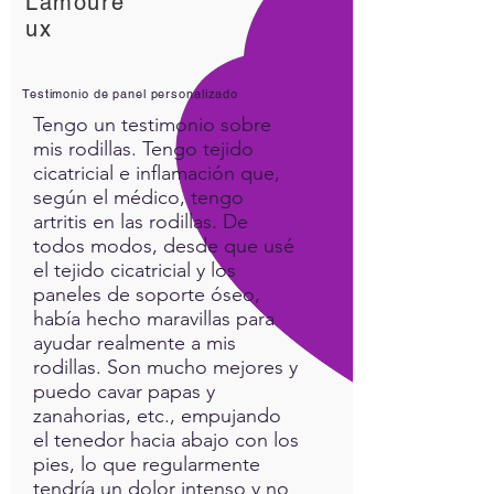
Lamoure
ux
Testimonio de panel personalizado
Tengo un testimonio sobre
mis rodillas. Tengo tejido
cicatricial e inflamación que,
según el médico, tengo
artritis en las rodillas. De
todos modos, desde que usé
el tejido cicatricial y los
paneles de soporte óseo,
había hecho maravillas para
ayudar realmente a mis
rodillas. Son mucho mejores y
puedo cavar papas y
zanahorias, etc., empujando
el tenedor hacia abajo con los
pies, lo que regularmente
tendría un dolor intenso y no