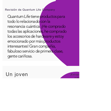
Revisión de Quantum Life Company
Quantum Life tiene productos para
todo lo relacionado con la
resonancia cuántica. ¡He comprado
todas las aplicaciones, he comprado
los accesorios de hardware y estoy
emocionado por más productos
interesantes! Gran compañía,
fabuloso servicio de primera clase,
gente cariñosa.
Un joven
¡Estupe
ndo!
Aplicación Quantum Infinity
La aplicación iNfinity se puede
utilizar fácilmente para equilibrar el
cuerpo. Un cuerpo equilibrado