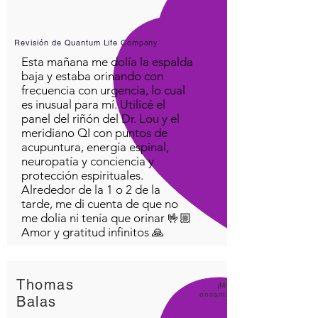
Revisión de Quantum Life Company
Esta mañana me dolía la espalda
baja y estaba orinando con
frecuencia con urgencia, lo cual
es inusual para mí. Utilicé el
panel del riñón del Dr. Lou y el
meridiano QI con puntos de
acupuntura, energía espinal,
neuropatía y conciencia y
protección espirituales.
Alrededor de la 1 o 2 de la
tarde, me di cuenta de que no
me dolía ni tenía que orinar 🤟🏼
Amor y gratitud infinitos 🙏
Thomas
¡Me
encanta
Balas