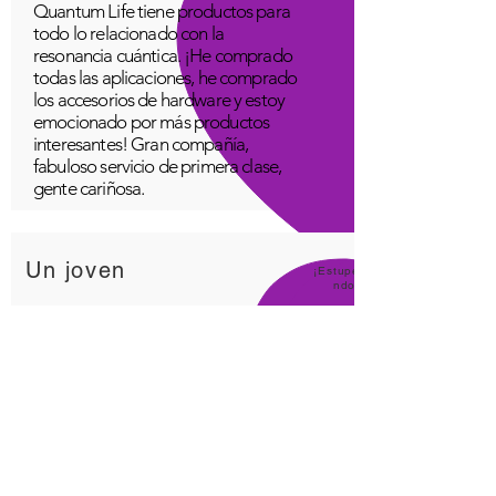
Quantum Life tiene productos para
todo lo relacionado con la
resonancia cuántica. ¡He comprado
todas las aplicaciones, he comprado
los accesorios de hardware y estoy
emocionado por más productos
interesantes! Gran compañía,
fabuloso servicio de primera clase,
gente cariñosa.
Un joven
¡Estupe
ndo!
Aplicación Quantum Infinity
La aplicación iNfinity se puede
utilizar fácilmente para equilibrar el
cuerpo. Un cuerpo equilibrado
puede mantenerse saludable más
fácilmente. La aplicación iNfinity
tiene un precio al alcance de la