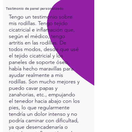
Polluted-Environment-
Testimonio de panel personalizado
Holman-Dorneanu-Drake-
Tengo un testimonio sobre
July2016.pdf
mis rodillas. Tengo tejido
cicatricial e inflamación que,
según el médico, tengo
artritis en las rodillas. De
todos modos, desde que usé
el tejido cicatricial y los
paneles de soporte óseo,
había hecho maravillas para
ayudar realmente a mis
rodillas. Son mucho mejores y
puedo cavar papas y
zanahorias, etc., empujando
el tenedor hacia abajo con los
pies, lo que regularmente
tendría un dolor intenso y no
podría caminar con dificultad,
ya que desencadenaría o