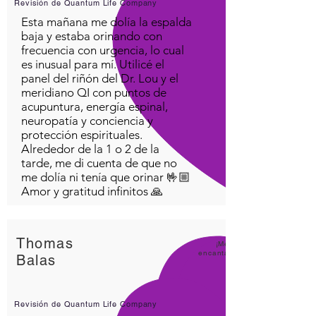
Revisión de Quantum Life Company
Esta mañana me dolía la espalda
baja y estaba orinando con
frecuencia con urgencia, lo cual
es inusual para mí. Utilicé el
panel del riñón del Dr. Lou y el
meridiano QI con puntos de
acupuntura, energía espinal,
neuropatía y conciencia y
protección espirituales.
Alrededor de la 1 o 2 de la
tarde, me di cuenta de que no
me dolía ni tenía que orinar 🤟🏼
Amor y gratitud infinitos 🙏
Thomas
¡Me
encanta
Balas
Revisión de Quantum Life Company