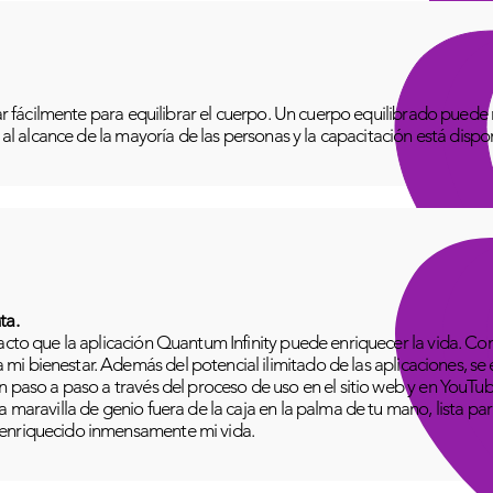
izar fácilmente para equilibrar el cuerpo. Un cuerpo equilibrado pue
o al alcance de la mayoría de las personas y la capacitación está disp
ta.
pacto que la aplicación Quantum Infinity puede enriquecer la vida. C
i bienestar. Además del potencial ilimitado de las aplicaciones, se
n paso a paso a través del proceso de uso en el sitio web y en YouTu
 maravilla de genio fuera de la caja en la palma de tu mano, lista para
 enriquecido inmensamente mi vida.