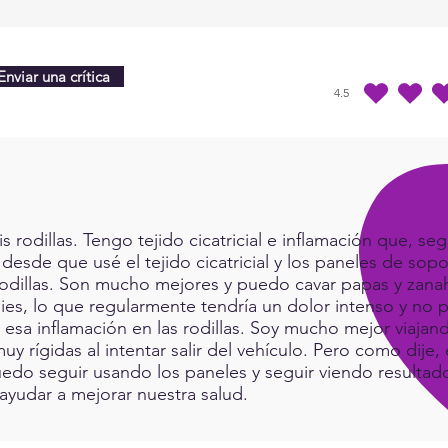
Enviar una crítica
4.5
la calificación prome
rodillas. Tengo tejido cicatricial e inflamación que, seg
 desde que usé el tejido cicatricial y los paneles de sop
rodillas. Son mucho mejores y puedo cavar papas y zanah
ies, lo que regularmente tendría un dolor intenso y no p
a esa inflamación en las rodillas. Soy mucho mejor viaj
muy rígidas al intentar salir del vehículo. Pero como dij
do seguir usando los paneles y seguir viendo resultad
ayudar a mejorar nuestra salud.