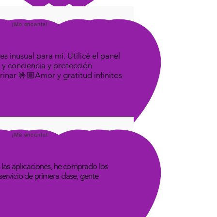
¡Me encanta!
s inusual para mí. Utilicé el panel
 y conciencia y protección
rinar 🤟🏼Amor y gratitud infinitos
¡Me encanta!
las aplicaciones, he comprado los
rvicio de primera clase, gente