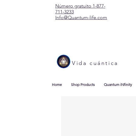
Número gratuito 1-877-
711-3233
Info@Quantum-life.com
Vida cuántica
Home
Shop Products
Quantum iNfinity