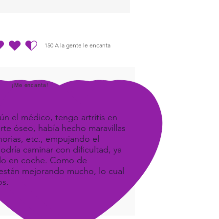
150
A la gente le encanta
dio es 4.5 de 5, basada en 150 votos, A la gente le encanta
¡Me encanta!
ún el médico, tengo artritis en
orte óseo, había hecho maravillas
orias, etc., empujando el
odría caminar con dificultad, ya
ando en coche. Como de
e, están mejorando mucho, lo cual
os.