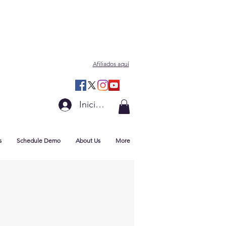
Afiliados aquí
Iniciar sesión
s
Schedule Demo
About Us
More