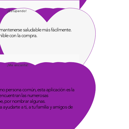
¡Estupendo!
de mantenerse saludable más fácilmente.
onible con la compra.
¡Me encanta!
omo persona común, esta aplicación es la
 encuentran las numerosas
be, por nombrar algunas.
 ayudarte a ti, a tu familia y amigos de