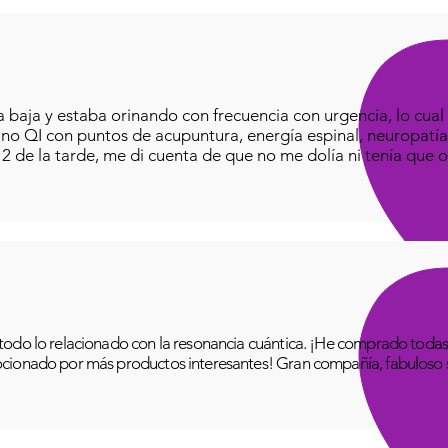
baja y estaba orinando con frecuencia con urgencia, lo cual e
iano QI con puntos de acupuntura, energía espinal, neuropatía
o 2 de la tarde, me di cuenta de que no me dolía ni tenía que o
odo lo relacionado con la resonancia cuántica. ¡He comprado todas 
cionado por más productos interesantes! Gran compañía, fabuloso se