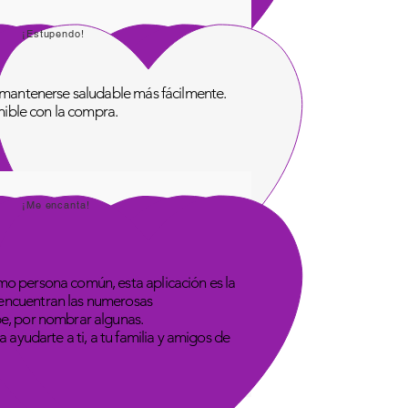
¡Estupendo!
de mantenerse saludable más fácilmente.
onible con la compra.
¡Me encanta!
omo persona común, esta aplicación es la
 encuentran las numerosas
be, por nombrar algunas.
 ayudarte a ti, a tu familia y amigos de