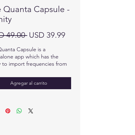
 Quanta Capsule -
nity
Precio
Precio
D 49.00 
USD 39.99
de
uanta Capsule is a
oferta
alone app which has the
ty to import frequencies from
practitioners Quantum
/iNfinity App to allow at home
Agregar al carrito
cing. The Quanta Capsule
 can be halfway around the
 and receive immediate help
elief from their Quantum
iNfinity practitioner.