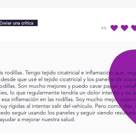
Enviar una crítica
4.5
la calificación prome
rodillas. Tengo tejido cicatricial e inflamación que, seg
 desde que usé el tejido cicatricial y los paneles de sop
rodillas. Son mucho mejores y puedo cavar papas y zanah
ies, lo que regularmente tendría un dolor intenso y no p
a esa inflamación en las rodillas. Soy mucho mejor viaj
muy rígidas al intentar salir del vehículo. Pero como dij
do seguir usando los paneles y seguir viendo resultad
ayudar a mejorar nuestra salud.