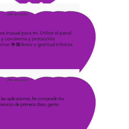
¡Me encanta!
s inusual para mí. Utilicé el panel
 y conciencia y protección
rinar 🤟🏼Amor y gratitud infinitos
¡Me encanta!
las aplicaciones, he comprado los
rvicio de primera clase, gente