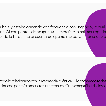
baja y estaba orinando con frecuencia con urgencia, lo cual e
iano QI con puntos de acupuntura, energía espinal, neuropatía
o 2 de la tarde, me di cuenta de que no me dolía ni tenía que o
odo lo relacionado con la resonancia cuántica. ¡He comprado todas 
cionado por más productos interesantes! Gran compañía, fabuloso se