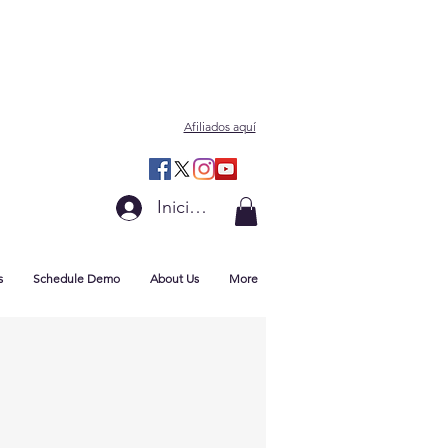
Afiliados aquí
Iniciar sesión
s
Schedule Demo
About Us
More