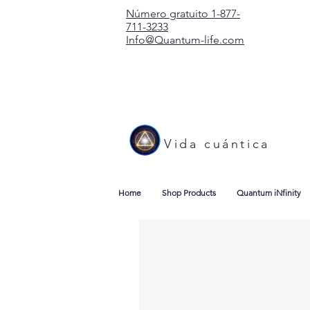
Número gratuito 1-877-
711-3233
Info@Quantum-life.com
Vida cuántica
Home
Shop Products
Quantum iNfinity