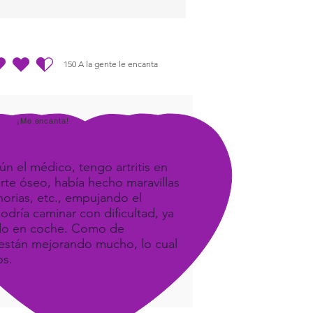
150
A la gente le encanta
dio es 4.5 de 5, basada en 150 votos, A la gente le encanta
¡Me encanta!
ún el médico, tengo artritis en
orte óseo, había hecho maravillas
orias, etc., empujando el
odría caminar con dificultad, ya
ando en coche. Como de
e, están mejorando mucho, lo cual
os.