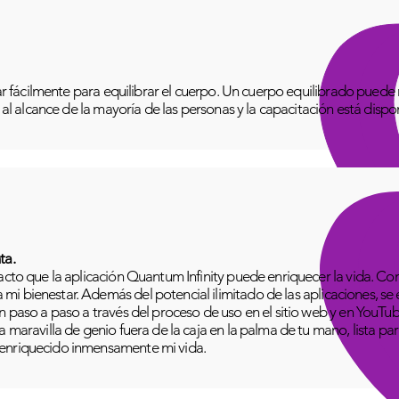
izar fácilmente para equilibrar el cuerpo. Un cuerpo equilibrado pue
o al alcance de la mayoría de las personas y la capacitación está disp
ta.
pacto que la aplicación Quantum Infinity puede enriquecer la vida. C
i bienestar. Además del potencial ilimitado de las aplicaciones, se
n paso a paso a través del proceso de uso en el sitio web y en YouTu
 maravilla de genio fuera de la caja en la palma de tu mano, lista para
 enriquecido inmensamente mi vida.