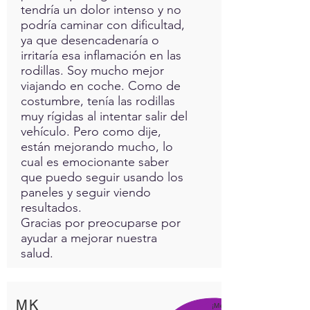
matter when you join the
tendría un dolor intenso y no
class, join us now.
podría caminar con dificultad,
ya que desencadenaría o
irritaría esa inflamación en las
Training Outline PDF
rodillas. Soy mucho mejor
viajando en coche. Como de
costumbre, tenía las rodillas
muy rígidas al intentar salir del
vehículo. Pero como dije,
están mejorando mucho, lo
cual es emocionante saber
que puedo seguir usando los
paneles y seguir viendo
resultados.
Gracias por preocuparse por
ayudar a mejorar nuestra
salud.
MK
¡Me