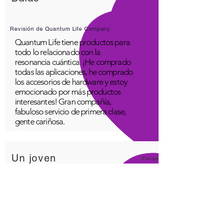
Revisión de Quantum Life Company
Quantum Life tiene productos para
todo lo relacionado con la
resonancia cuántica. ¡He comprado
todas las aplicaciones, he comprado
los accesorios de hardware y estoy
emocionado por más productos
interesantes! Gran compañía,
fabuloso servicio de primera clase,
gente cariñosa.
Un joven
¡Estupe
ndo!
Aplicación Quantum Infinity
La aplicación iNfinity se puede
utilizar fácilmente para equilibrar el