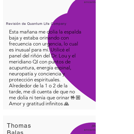
encanta
Revisión de Quantum Life Company
Esta mañana me dolía la espalda
baja y estaba orinando con
frecuencia con urgencia, lo cual
es inusual para mí. Utilicé el
panel del riñón del Dr. Lou y el
meridiano QI con puntos de
acupuntura, energía espinal,
neuropatía y conciencia y
protección espirituales.
Alrededor de la 1 o 2 de la
tarde, me di cuenta de que no
me dolía ni tenía que orinar 🤟🏼
Amor y gratitud infinitos 🙏
Thomas
¡Me
encanta
Balas