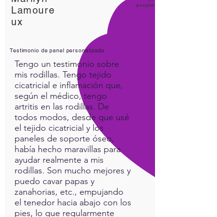
with answers to all your
encanta
Lamoure
questions regarding the field
ux
of quantum biofeedback and
the use of the app, as well as,
other biofeedback devices.
Testimonio de panel personalizado
Tengo un testimonio sobre
This is required for those
mis rodillas. Tengo tejido
seeking certification, but the
cicatricial e inflamación que,
class is open to all users of
según el médico, tengo
the iNfinity App, regardless of
artritis en las rodillas. De
todos modos, desde que usé
certification. This is a strongly
el tejido cicatricial y los
recommended class.
paneles de soporte óseo,
había hecho maravillas para
The cost of the class is $240
ayudar realmente a mis
per the calendar year. All
rodillas. Son mucho mejores y
classes are recorded and
puedo cavar papas y
posted for later viewing or
zanahorias, etc., empujando
reviewing. Allowing access to
el tenedor hacia abajo con los
the full year of classes no
pies, lo que regularmente