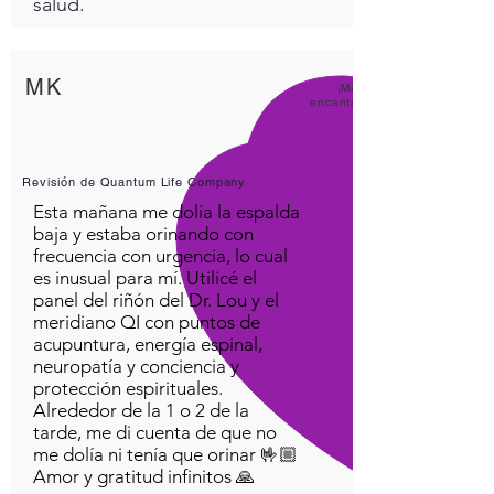
salud.
MK
¡Me
encanta
Revisión de Quantum Life Company
Esta mañana me dolía la espalda
baja y estaba orinando con
frecuencia con urgencia, lo cual
es inusual para mí. Utilicé el
panel del riñón del Dr. Lou y el
meridiano QI con puntos de
acupuntura, energía espinal,
neuropatía y conciencia y
protección espirituales.
Alrededor de la 1 o 2 de la
tarde, me di cuenta de que no
me dolía ni tenía que orinar 🤟🏼
Amor y gratitud infinitos 🙏