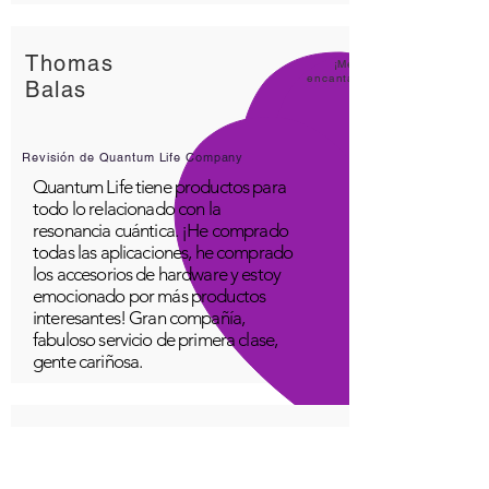
Thomas
¡Me
encanta
Balas
Revisión de Quantum Life Company
Quantum Life tiene productos para
todo lo relacionado con la
resonancia cuántica. ¡He comprado
todas las aplicaciones, he comprado
los accesorios de hardware y estoy
emocionado por más productos
interesantes! Gran compañía,
fabuloso servicio de primera clase,
gente cariñosa.
Un joven
¡Estupe
ndo!