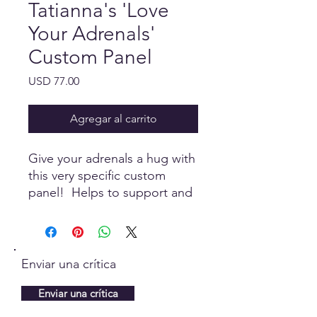
Tatianna's 'Love
Your Adrenals'
Custom Panel
Precio
USD 77.00
Agregar al carrito
Give your adrenals a hug with
this very specific custom
panel! Helps to support and
maintain good adrenal health
in a world where our adrenals
are constantly getting
bombarded and hit with
Enviar una crítica
stressors.
Tatianna Hommy
Enviar una crítica
~ Reflexologist