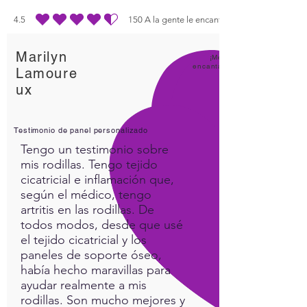
Practitioner/Biofeedback
4.5
150
A la gente le encanta
la calificación promedio es 4.5 de 5, basada en 150 votos, A la gente le enc
Facilitator
Marilyn
¡Me
encanta
Lamoure
ux
Testimonio de panel personalizado
Tengo un testimonio sobre
mis rodillas. Tengo tejido
cicatricial e inflamación que,
según el médico, tengo
artritis en las rodillas. De
todos modos, desde que usé
el tejido cicatricial y los
paneles de soporte óseo,
había hecho maravillas para
ayudar realmente a mis
rodillas. Son mucho mejores y