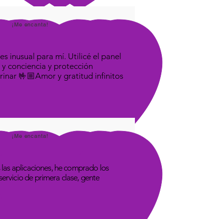
¡Me encanta!
s inusual para mí. Utilicé el panel
 y conciencia y protección
rinar 🤟🏼Amor y gratitud infinitos
¡Me encanta!
las aplicaciones, he comprado los
rvicio de primera clase, gente