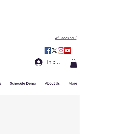
Afiliados aquí
Iniciar sesión
s
Schedule Demo
About Us
More