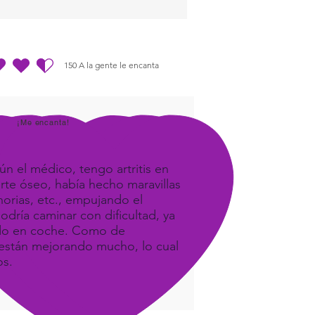
ious Self and in turn to the
Self.
150
A la gente le encanta
dio es 4.5 de 5, basada en 150 votos, A la gente le encanta
¡Me encanta!
ún el médico, tengo artritis en
orte óseo, había hecho maravillas
orias, etc., empujando el
odría caminar con dificultad, ya
ando en coche. Como de
e, están mejorando mucho, lo cual
os.