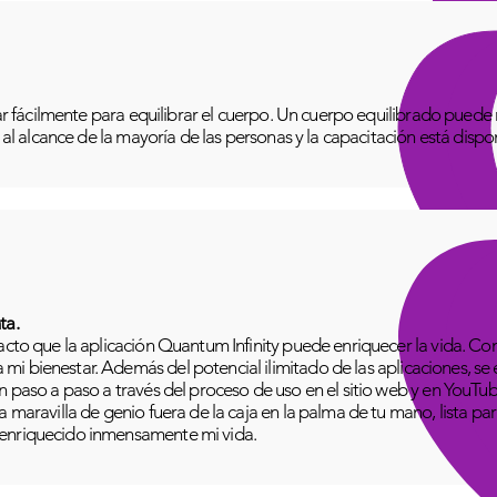
izar fácilmente para equilibrar el cuerpo. Un cuerpo equilibrado pue
o al alcance de la mayoría de las personas y la capacitación está disp
ta.
pacto que la aplicación Quantum Infinity puede enriquecer la vida. C
i bienestar. Además del potencial ilimitado de las aplicaciones, se
n paso a paso a través del proceso de uso en el sitio web y en YouTu
 maravilla de genio fuera de la caja en la palma de tu mano, lista para
 enriquecido inmensamente mi vida.