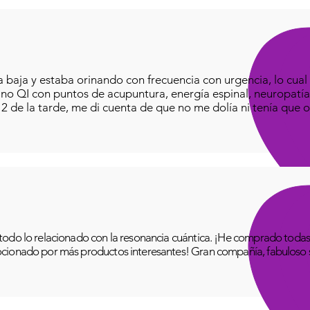
baja y estaba orinando con frecuencia con urgencia, lo cual e
iano QI con puntos de acupuntura, energía espinal, neuropatía
o 2 de la tarde, me di cuenta de que no me dolía ni tenía que o
odo lo relacionado con la resonancia cuántica. ¡He comprado todas 
cionado por más productos interesantes! Gran compañía, fabuloso se