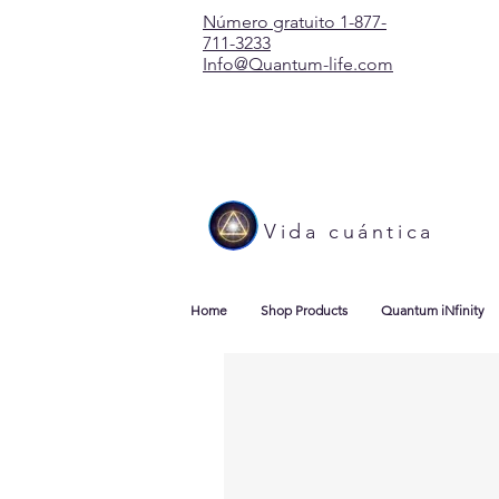
Número gratuito 1-877-
711-3233
Info@Quantum-life.com
Vida cuántica
Home
Shop Products
Quantum iNfinity