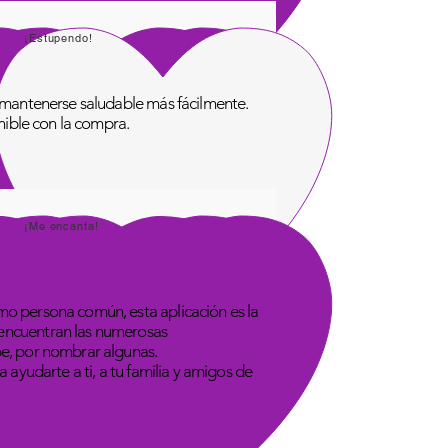
¡Estupendo!
de mantenerse saludable más fácilmente.
onible con la compra.
¡Me encanta!
omo persona común, esta aplicación es la
 encuentran las numerosas
be, por nombrar algunas.
 ayudarte a ti, a tu familia y amigos de