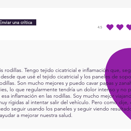
Consc
Basic 
Enviar una crítica
4.5
la calificación prome
rodillas. Tengo tejido cicatricial e inflamación que, seg
 desde que usé el tejido cicatricial y los paneles de sop
rodillas. Son mucho mejores y puedo cavar papas y zanah
ies, lo que regularmente tendría un dolor intenso y no p
a esa inflamación en las rodillas. Soy mucho mejor viaj
muy rígidas al intentar salir del vehículo. Pero como dij
do seguir usando los paneles y seguir viendo resultad
ayudar a mejorar nuestra salud.