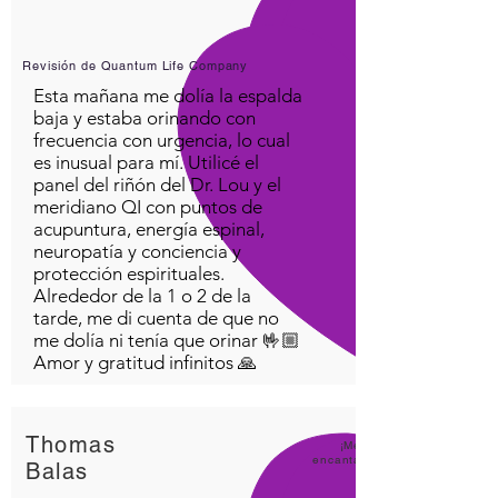
Revisión de Quantum Life Company
Esta mañana me dolía la espalda
baja y estaba orinando con
frecuencia con urgencia, lo cual
es inusual para mí. Utilicé el
panel del riñón del Dr. Lou y el
meridiano QI con puntos de
acupuntura, energía espinal,
neuropatía y conciencia y
protección espirituales.
Alrededor de la 1 o 2 de la
tarde, me di cuenta de que no
me dolía ni tenía que orinar 🤟🏼
Amor y gratitud infinitos 🙏
Thomas
¡Me
encanta
Balas