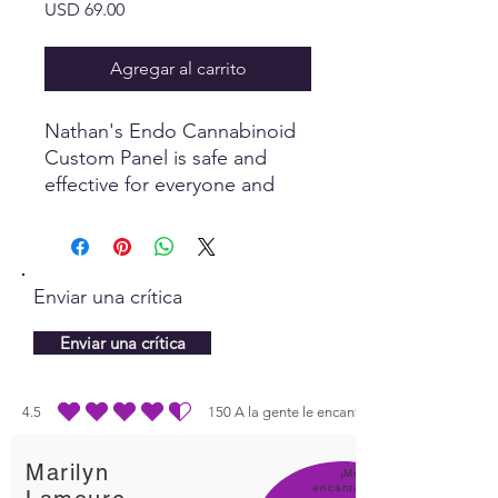
Precio
USD 69.00
Agregar al carrito
Nathan's Endo Cannabinoid
Custom Panel is safe and
effective for everyone and
everything...people, animals,
plants! Nathan has had
remarkable success with this
Custom Panel. Everything is
Enviar una crítica
safe and subtle in the
Quantum Field!
Enviar una crítica
4.5
150
A la gente le encanta
la calificación promedio es 4.5 de 5, basada en 150 votos, A la gente le enc
Marilyn
¡Me
encanta