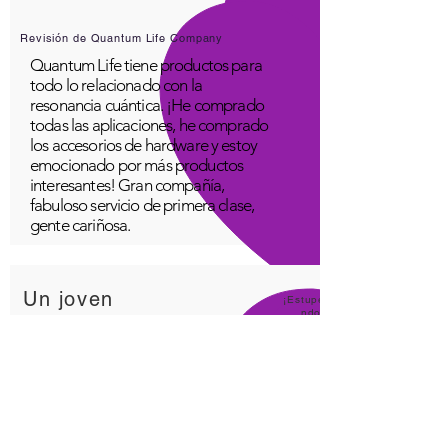
Revisión de Quantum Life Company
Quantum Life tiene productos para
todo lo relacionado con la
resonancia cuántica. ¡He comprado
todas las aplicaciones, he comprado
los accesorios de hardware y estoy
emocionado por más productos
interesantes! Gran compañía,
fabuloso servicio de primera clase,
gente cariñosa.
Un joven
¡Estupe
ndo!
Aplicación Quantum Infinity
La aplicación iNfinity se puede
utilizar fácilmente para equilibrar el
cuerpo. Un cuerpo equilibrado