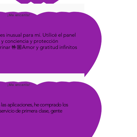
¡Me encanta!
s inusual para mí. Utilicé el panel
 y conciencia y protección
rinar 🤟🏼Amor y gratitud infinitos
¡Me encanta!
las aplicaciones, he comprado los
rvicio de primera clase, gente