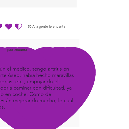
ivity and Stress.
150
A la gente le encanta
dio es 4.5 de 5, basada en 150 votos, A la gente le encanta
¡Me encanta!
ún el médico, tengo artritis en
orte óseo, había hecho maravillas
orias, etc., empujando el
odría caminar con dificultad, ya
ando en coche. Como de
e, están mejorando mucho, lo cual
os.