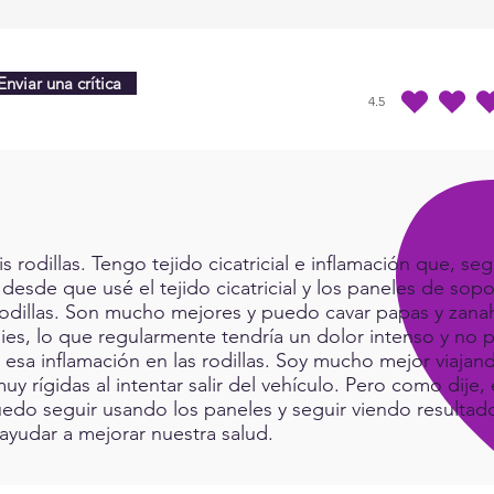
Negat
Enviar una crítica
4.5
la calificación prome
rodillas. Tengo tejido cicatricial e inflamación que, seg
 desde que usé el tejido cicatricial y los paneles de sop
rodillas. Son mucho mejores y puedo cavar papas y zanah
ies, lo que regularmente tendría un dolor intenso y no p
a esa inflamación en las rodillas. Soy mucho mejor viaj
muy rígidas al intentar salir del vehículo. Pero como dij
do seguir usando los paneles y seguir viendo resultad
ayudar a mejorar nuestra salud.