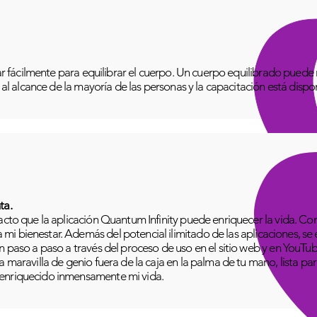
izar fácilmente para equilibrar el cuerpo. Un cuerpo equilibrado pue
o al alcance de la mayoría de las personas y la capacitación está disp
ta.
pacto que la aplicación Quantum Infinity puede enriquecer la vida. C
i bienestar. Además del potencial ilimitado de las aplicaciones, se
n paso a paso a través del proceso de uso en el sitio web y en YouTu
 maravilla de genio fuera de la caja en la palma de tu mano, lista para
 enriquecido inmensamente mi vida.