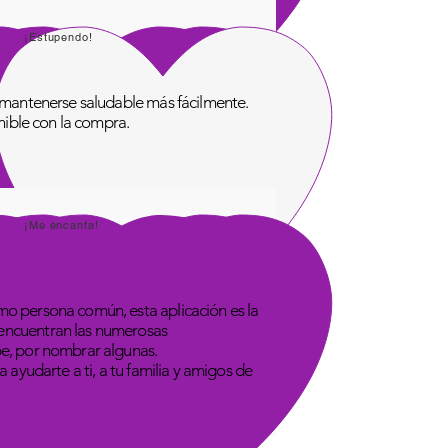
¡Estupendo!
de mantenerse saludable más fácilmente.
onible con la compra.
¡Me encanta!
omo persona común, esta aplicación es la
 encuentran las numerosas
be, por nombrar algunas.
 ayudarte a ti, a tu familia y amigos de