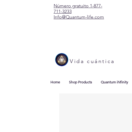
Número gratuito 1-877-
711-3233
Info@Quantum-life.com
Vida cuántica
Home
Shop Products
Quantum iNfinity