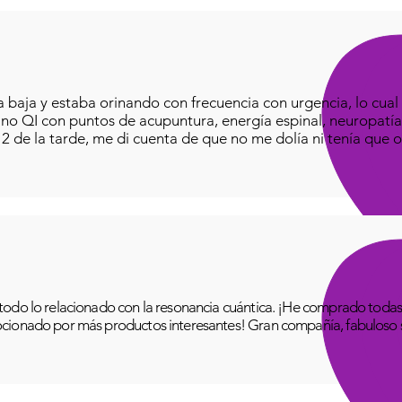
baja y estaba orinando con frecuencia con urgencia, lo cual e
iano QI con puntos de acupuntura, energía espinal, neuropatía
o 2 de la tarde, me di cuenta de que no me dolía ni tenía que o
odo lo relacionado con la resonancia cuántica. ¡He comprado todas 
cionado por más productos interesantes! Gran compañía, fabuloso se