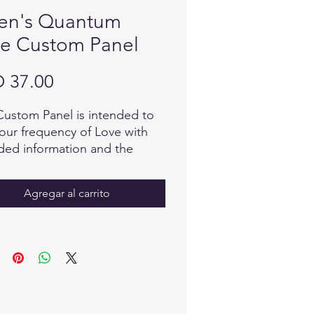
en's Quantum
e Custom Panel
Precio
 37.00
Custom Panel is intended to
 our frequency of Love with
ed information and the
t intentions from the highest
s of Light & Love.
Agregar al carrito
gories include: Quantum
Invocations, Quantum Truth
cations, Quantum Freedom
ations, Young Living Oils and
ive Words to Support
tment in Quantum
iousness to Transmute