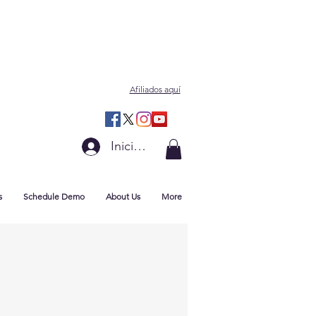
Afiliados aquí
Iniciar sesión
s
Schedule Demo
About Us
More